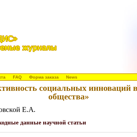
кта
FAQ
Форма заказа
News
тивность социальных инноваций в
общества»
овской Е.А.
одные данные научной статьи