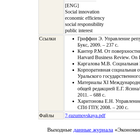
[ENG]
Social innovation
economic efficiency
social responsibility
public interest
Ссылки
Гриффин Э. Управление репу
Букс, 2009. – 237 с.
Кантер Р.М. От поверхностн
Harvard Business Review. On I
Каргалова М.В. Социальная Ев
Корпоративная социальная от
Уральского государственного
Материалы XI Международно
общей редакцией Е.Г. Ясина
2011. – 688 с.
Харитонова Е.Н. Управлени
СПб ГПУ, 2008. – 200 с.
Файлы
7-razumovskaya.pdf
Выходные
данные журнала
«Экономика