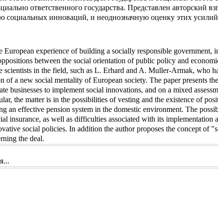
циально ответственного государства. Представлен авторский вз
ю социальных инноваций, и неоднозначную оценку этих усилий
he European experience of building a socially responsible government, i
oppositions between the social orientation of public policy and econom
e scientists in the field, such as L. Erhard and A. Muller-Armak, who 
ion of a new social mentality of European society. The paper presents the
ivate businesses to implement social innovations, and on a mixed assessm
lar, the matter is in the possibilities of vesting and the existence of posit
ding an effective pension system in the domestic environment. The possibi
al insurance, as well as difficulties associated with its implementation 
ovative social policies. In addition the author proposes the concept of 
rning the deal.
...