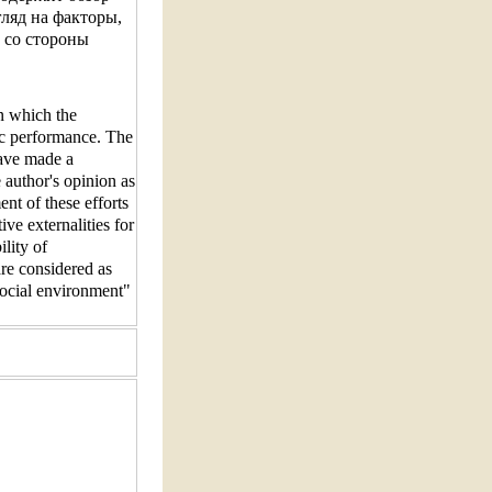
гляд на факторы,
 со стороны
n which the
ic performance. The
have made a
 author's opinion as
ent of these efforts
ive externalities for
lity of
are considered as
"social environment"