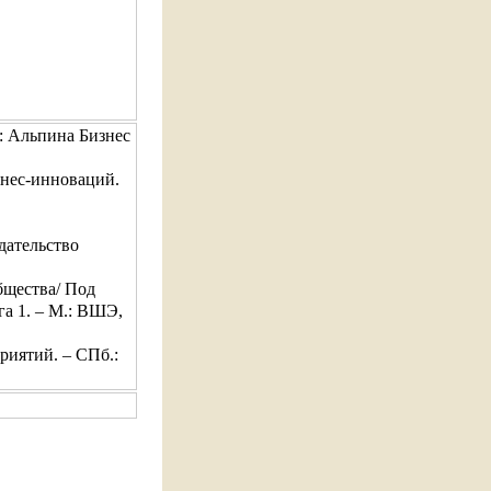
: Альпина Бизнес
знес-инноваций.
дательство
бщества/ Под
а 1. – М.: ВШЭ,
иятий. – СПб.: