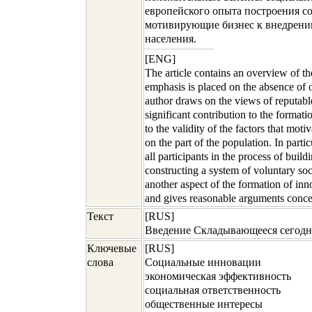
европейского опыта построения со
мотивирующие бизнес к внедрени
населения.
[ENG]
The article contains an overview of t
emphasis is placed on the absence of 
author draws on the views of reputabl
significant contribution to the format
to the validity of the factors that mot
on the part of the population. In particu
all participants in the process of buil
constructing a system of voluntary soci
another aspect of the formation of inn
and gives reasonable arguments conce
Текст
[RUS]
Введение Складывающееся сегодня
Ключевые
[RUS]
слова
Социальные инновации
экономическая эффективность
социальная ответственность
общественные интересы