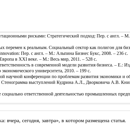
тационными рисками: Стратегический подход: Пер. с англ. – М.
ых перемен к реальным. Социальный сектор как полигон для би
nnovation: Пер. с англ. – М.: Альпина Бизнес Букс, 2008. – 236 с.
ропа в XXI веке. – М.: Весь мир, 2011. – 528 с.
ветственность в современной модели развития бизнеса. – Е.: Из
 экономического университета, 2010. – 199 с.
й научной конференции по проблемам развития экономики и о
/ Стенограмма выступлений Кудрина А.Л., Дворковича А.В. Книг
е социально ответственной деятельностью промышленных предпр
: вчера, сегодня, завтра», в котором размещена статья.