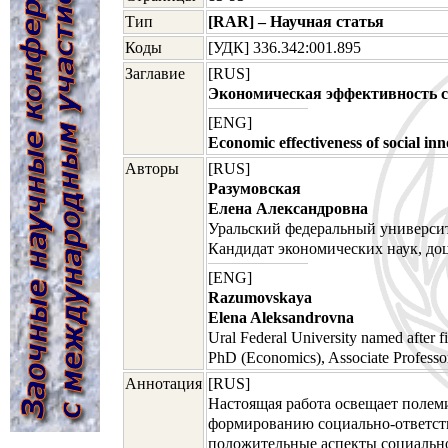
Тип
[RAR] – Научная статья
Коды
[УДК] 336.342:001.895
Заглавие
[RUS]
Экономическая эффективность с
[ENG]
Economic effectiveness of social in
Авторы
[RUS]
Разумовская
Елена Александровна
Уральский федеральный университ
Кандидат экономических наук, до
[ENG]
Razumovskaya
Elena Aleksandrovna
Ural Federal University named after fi
PhD (Economics), Associate Professor
Аннотация
[RUS]
Настоящая работа освещает полем
формированию социально-ответст
положительные аспекты социальной