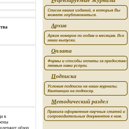
Р
ецензируемые журналы
А
рхив
ства
О
плата
П
одписка
М
етодический раздел
а к
рены
содержит обзор