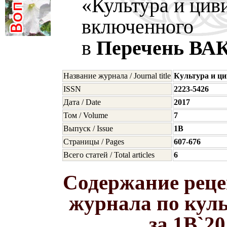
«Культура и цив
включенного
в
Перечень ВА
Название журнала / Journal title
Культура и ц
ISSN
2223-5426
Дата / Date
2017
Том / Volume
7
Выпуск / Issue
1B
Страницы / Pages
607-676
Всего статей / Total articles
6
Содержание реце
журнала по кул
за 1B`20