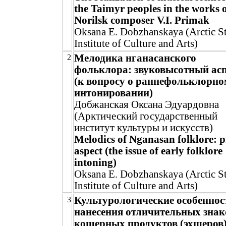
the Taimyr peoples in the works 
Norilsk composer V.I. Primak
Oksana E. Dobzhanskaya (Arctic St
Institute of Culture and Arts)
Мелодика нганасанского
2
фольклора: звуковысотный ас
(к вопросу о раннефольклорно
интонировании)
Добжанская Оксана Эдуардовна
(Арктический государственный
институт культуры и искусств)
Melodics of Nganasan folklore: p
aspect (the issue of early folklore
intoning)
Oksana E. Dobzhanskaya (Arctic St
Institute of Culture and Arts)
Культурологические особеннос
3
нанесения отличительных знак
кошерных продуктов (эхшеров