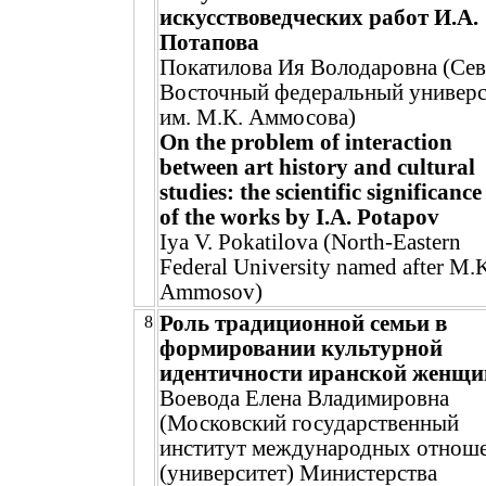
искусствоведческих работ И.А.
Потапова
Покатилова Ия Володаровна (Сев
Восточный федеральный универс
им. М.К. Аммосова)
On the problem of interaction
between art history and cultural
studies: the scientific significance
of the works by I.A. Potapov
Iya V. Pokatilova (North-Eastern
Federal University named after M.
Ammosov)
Роль традиционной семьи в
8
формировании культурной
идентичности иранской женщ
Воевода Елена Владимировна
(Московский государственный
институт международных отнош
(университет) Министерства