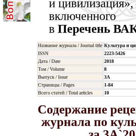
и цивилизация»,
включенного
в
Перечень ВА
Название журнала / Journal title
Культура и ц
ISSN
2223-5426
Дата / Date
2018
Том / Volume
8
Выпуск / Issue
3A
Страницы / Pages
1-84
Всего статей / Total articles
10
Содержание реце
журнала по кул
за 3A`2