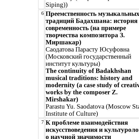
Siping))
Преемственность музыкальны
6
традиций Бадахшана: история
современность (на примере
творчества композитора З.
Миршакар)
Саодатова Парасту Юсуфовна
(Московский государственный
институт культуры)
The continuity of Badakhshan
musical traditions: history and
modernity (a case study of creati
works by the composer Z.
Mirshakar)
Parastu Yu. Saodatova (Moscow St
Institute of Culture)
К проблеме взаимодействия
7
искусствоведения и культуроло
о научной значимости