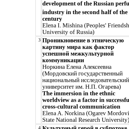
development of the Russian perf
industry in the second half of the
century
Elena I. Mishina (Peoples' Friends
University of Russia)
Проникновение в этническую
3
картину мира как фактор
успешной межкультурной
коммуникации
Норкина Елена Алексеевна
(Мордовский государственный
национальный исследовательский
университет им. Н.П. Огарева)
The immersion in the ethnic
worldview as a factor in successfu
cross-cultural communication
Elena A. Norkina (Ogarev Mordov
State National Research University
Культурный герой в субпотоке
4