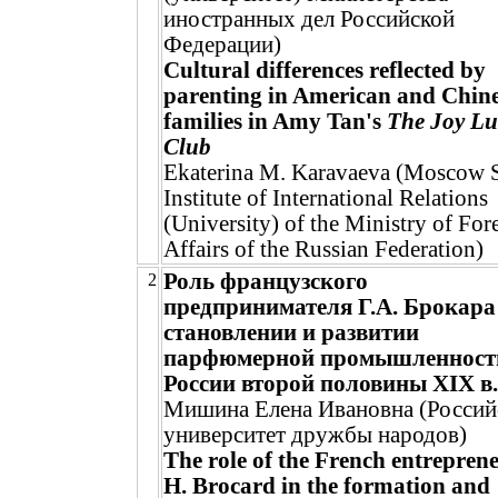
иностранных дел Российской
Федерации)
Cultural differences reflected by
parenting in American and Chin
families in Amy Tan's
The Joy Lu
Club
Ekaterina M. Karavaeva (Moscow S
Institute of International Relations
(University) of the Ministry of For
Affairs of the Russian Federation)
Роль французского
2
предпринимателя Г.А. Брокара
становлении и развитии
парфюмерной промышленност
России второй половины XIX в.
Мишина Елена Ивановна (Россий
университет дружбы народов)
The role of the French entrepren
H. Brocard in the formation and