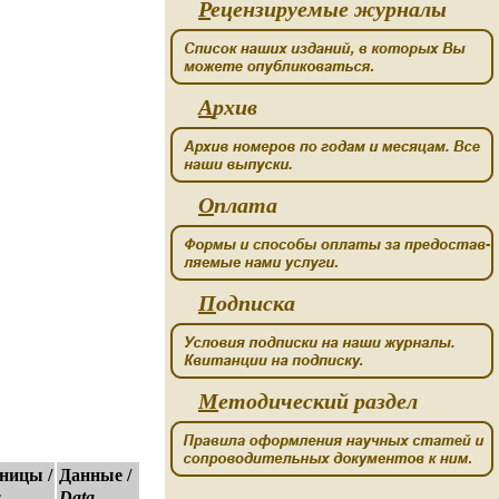
Р
ецензируемые журналы
А
рхив
О
плата
П
одписка
М
етодический раздел
ницы /
Данные /
s
Data