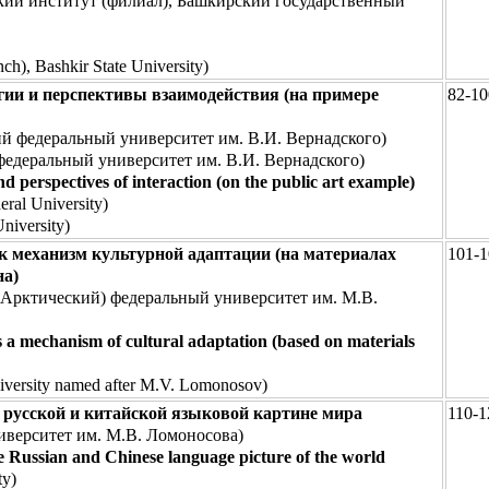
кий институт (филиал), Башкирский государственный
ch), Bashkir State University)
егии и перспективы взаимодействия (на примере
82-10
федеральный университет им. В.И. Вернадского)
едеральный университет им. В.И. Вернадского)
d perspectives of interaction (on the public art example)
ral University)
niversity)
к механизм культурной адаптации (на материалах
101-1
на)
Арктический) федеральный университет им. М.В.
s a mechanism of cultural adaptation (based on materials
niversity named after M.V. Lomonosov)
 русской и китайской языковой картине мира
110-1
верситет им. М.В. Ломоносова)
the Russian and Chinese language picture of the world
ty)