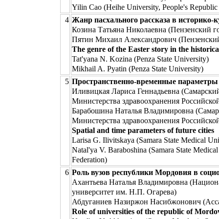
Yilin Cao (Heihe University, People's Republic
4
Жанр пасхального рассказа в историко-к
Козина Татьяна Николаевна (Пензенский г
Пятин Михаил Александрович (Пензенский
The genre of the Easter story in the historic
Tat'yana N. Kozina (Penza State University)
Mikhail A. Pyatin (Penza State University)
5
Пространственно-временные параметры 
Иливицкая Лариса Геннадьевна (Самарски
Министерства здравоохранения Российско
Барабошина Наталья Владимировна (Самар
Министерства здравоохранения Российско
Spatial and time parameters of future cities
Larisa G. Ilivitskaya (Samara State Medical Uni
Natal'ya V. Baraboshina (Samara State Medical 
Federation)
6
Роль вузов республики Мордовия в соци
Ахантьева Наталья Владимировна (Национ
университет им. Н.П. Огарева)
Абдуганиев Назиржон Насибжонович (Асса
Role of universities of the republic of Mordo