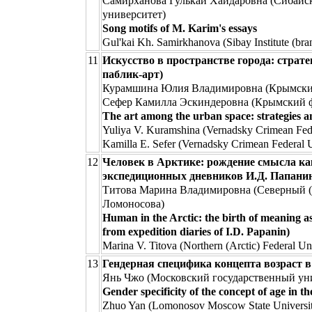
Самирханова Гулькай Хайдаровна (Сибайс
университет)
Song motifs of M. Karim's essays
Gul'kai Kh. Samirkhanova (Sibay Institute (bran
11
Искусство в пространстве города: страт
паблик-арт)
Курамшина Юлия Владимировна (Крымский 
Сефер Камилла Эскиндеровна (Крымский ф
The art among the urban space: strategies an
Yuliya V. Kuramshina (Vernadsky Сrimean Fede
Kamilla E. Sefer (Vernadsky Сrimean Federal U
12
Человек в Арктике: рождение смысла ка
экспедиционных дневников И.Д. Папани
Титова Марина Владимировна (Северный (
Ломоносова)
Human in the Arctic: the birth of meaning a
from expedition diaries of I.D. Papanin)
Marina V. Titova (Northern (Arctic) Federal U
13
Гендерная специфика концепта возраст в
Янь Чжо (Московский государственный уни
Gender specificity of the concept of age in 
Zhuo Yan (Lomonosov Moscow State Universi