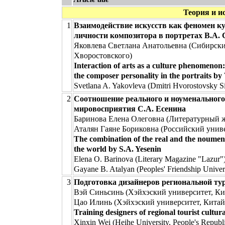
Теория и ис
1
Взаимодействие искусств как феномен к
личности композитора в портретах В.А. 
Яковлева Светлана Анатольевна (Сибирски
Хворостовского)
Interaction of arts as a culture phenomenon:
the composer personality in the portraits by
Svetlana A. Yakovleva (Dmitri Hvorostovsky Si
2
Соотношение реального и ноуменального 
мировосприятия С.А. Есенина
Баринова Елена Олеговна (Литературный 
Аталян Гаяне Бориковна (Российский унив
The combination of the real and the noumenal
the world by S.A. Yesenin
Elena O. Barinova (Literary Magazine "Lazur"
Gayane B. Atalyan (Peoples' Friendship Univers
3
Подготовка дизайнеров региональной ту
Вэй Синьсинь (Хэйхэский университет, Ки
Цао Илинь (Хэйхэский университет, Китай
Training designers of regional tourist cultur
Xinxin Wei (Heihe University, People's Republ