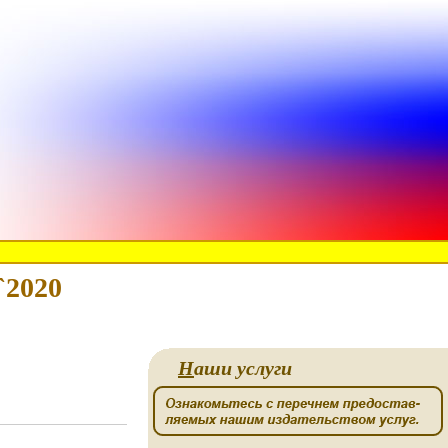
`2020
Н
аши услуги