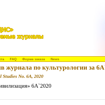
кта
FAQ
Форма заказа
News
в журнала по культурологии за 6A
l Studies No. 6A, 2020
ивилизация» 6A`2020