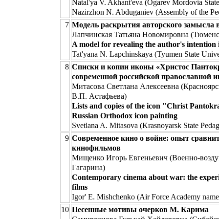
Natal'ya V. Akhant'eva (Ogarev Mordovia State
Nazirzhon N. Abduganiev (Assembly of the Pe
7
Модель раскрытия авторского замысла в 
Лапчинская Татьяна Новомировна (Тюменс
A model for revealing the author's intention 
Tat'yana N. Lapchinskaya (Tyumen State Unive
8
Списки и копии иконы «Христос Панток
современной российской православной и
Митасова Светлана Алексеевна (Красноярс
В.П. Астафьева)
Lists and copies of the icon "Christ Pantok
Russian Orthodox icon painting
Svetlana A. Mitasova (Krasnoyarsk State Pedago
9
Современное кино о войне: опыт сравнит
кинофильмов
Мищенко Игорь Евгеньевич (Военно-воздуш
Гагарина)
Contemporary cinema about war: the experi
films
Igor' E. Mishchenko (Air Force Academy named
10
Песенные мотивы очерков М. Карима