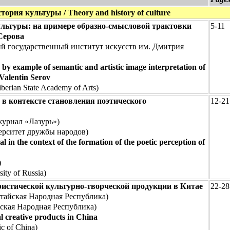
тория культуры / Theory and history of culture
ультуры: на примере образно-смысловой трактовки
5-11
Серова
й государственный институт искусств им. Дмитрия
 by example of semantic and artistic image interpretation of
 Valentin Serov
berian State Academy of Arts)
в контексте становления поэтического
12-21
журнал «Лазурь»)
ерситет дружбы народов)
 in the context of the formation of the poetic perception of
)
ity of Russia)
ристической культурно-творческой продукции в Китае
22-28
тайская Народная Республика)
ская Народная Республика)
al creative products in China
ic of China)