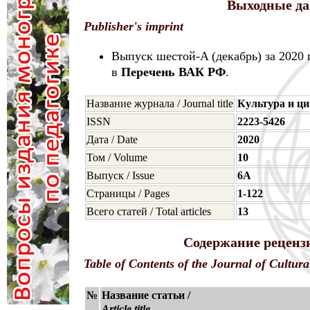
Выходные да
Publisher's imprint
Выпуск шестой-A (декабрь) за 2020
в
Перечень ВАК РФ
.
Название журнала / Journal title
Культура и ц
ISSN
2223-5426
Дата / Date
2020
Том / Volume
10
Выпуск / Issue
6A
Страницы / Pages
1-122
Всего статей / Total articles
13
Содержание рецензи
Table of Contents of the Journal of Cultura
№
Название статьи /
Article title