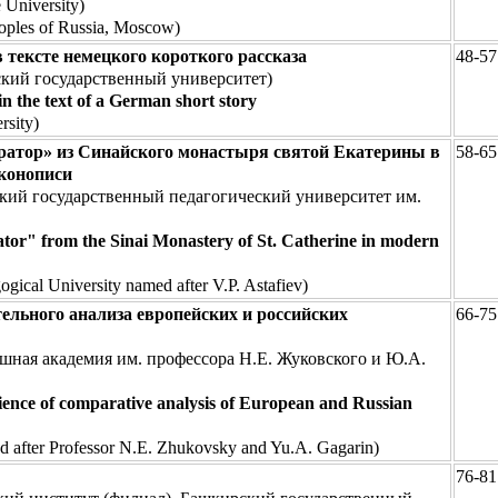
 University)
oples of Russia, Moscow)
тексте немецкого короткого рассказа
48-57
кий государственный университет)
in the text of a German short story
rsity)
ратор» из Синайского монастыря святой Екатерины в
58-65
конописи
кий государственный педагогический университет им.
rator" from the Sinai Monastery of St. Catherine in modern
gical University named after V.P. Astafiev)
ельного анализа европейских и российских
66-75
ная академия им. профессора Н.Е. Жуковского и Ю.А.
ence of comparative analysis of European and Russian
 after Professor N.E. Zhukovsky and Yu.A. Gagarin)
76-81