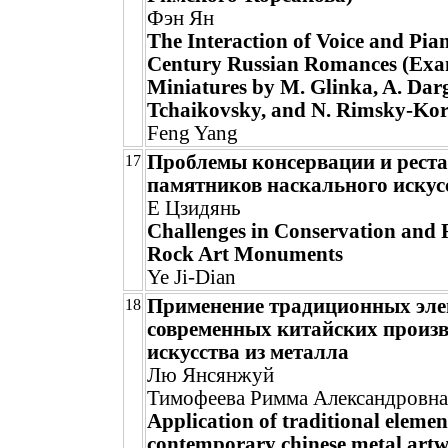
Фэн Ян
The Interaction of Voice and Pia
Century Russian Romances (Exa
Miniatures by M. Glinka, A. Dar
Tchaikovsky, and N. Rimsky-Ko
Feng Yang
Проблемы консервации и рест
17
памятников наскального искус
Е Цзидянь
Challenges in Conservation and R
Rock Art Monuments
Ye Ji-Dian
Применение традиционных эле
18
современных китайских произ
искусства из металла
Лю Янсянжуй
Тимофеева Римма Александровна
Application of traditional elemen
contemporary chinese metal art