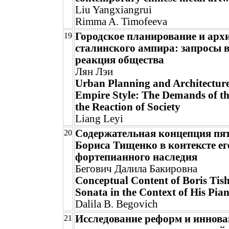
Liu Yangxiangrui
Rimma A. Timofeeva
Городское планирование и арх
19
сталинского ампира: запросы 
реакция общества
Лян Лэи
Urban Planning and Architecture 
Empire Style: The Demands of t
the Reaction of Society
Liang Leyi
Содержательная концепция пя
20
Бориса Тищенко в контексте ег
фортепианного наследия
Бегович Далила Бакировна
Conceptual Content of Boris Tish
Sonata in the Context of His Pia
Dalila B. Begovich
Исследование реформ и иннова
21