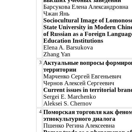
высших учебных заведений
Барсукова Елена Александровна
Чжан Янь
Sociocultural Image of Lomono
State University in Modern Chin
of Russian as a Foreign Languag
Education Institutions
Elena A. Barsukova
Zhang Yan
Актуальные вопросы формиро
3
территории
Марченко Сергей Евгеньевич
Чернов Алексей Сергеевич
Current issues in territorial bra
Sergei E. Marchenko
Aleksei S. Chernov
Поморская торговля как фено
4
этнокультурного диалога
Пшенко Регина Алексеевна