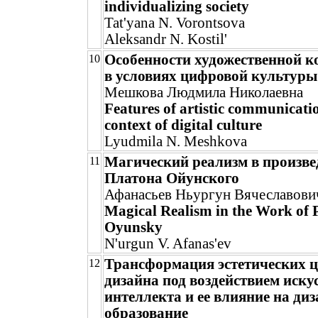
individualizing society
Tat'yana N. Vorontsova
Aleksandr N. Kostil'
Особенности художественной 
10
в условиях цифровой культуры
Мешкова Людмила Николаевна
Features of artistic communicatio
context of digital culture
Lyudmila N. Meshkova
Магический реализм в произве
11
Платона Ойунского
Афанасьев Ньургун Вячеславови
Magical Realism in the Work of 
Oyunsky
N'urgun V. Afanas'ev
Трансформация эстетических ц
12
дизайна под воздействием иску
интеллекта и ее влияние на диз
образование