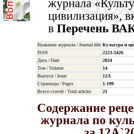
журнала «Культу
цивилизация», в
в
Перечень ВА
Название журнала / Journal title
Культура и ц
ISSN
2223-5426
Дата / Date
2024
Том / Volume
14
Выпуск / Issue
12A
Страницы / Pages
1-199
Всего статей / Total articles
21
Содержание реце
журнала по кул
за 12A`2