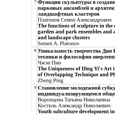
Функции скульптуры в создани
7
парковых ансамблей и архитек
ландшафтных кластеров
Платонов Семен Александрович
The functions of sculpture in the 
garden and park ensembles and a
and landscape clusters
Semen A. Platonov
Уникальность творчества Дин И
8
техники и философии оверлеп
Чжэн Пин
The Uniqueness of Ding Yi's Art 
of Overlapping Technique and P
Zheng Ping
Становление молодежной субк
9
индивидуализирующемся обще
Воронцова Татьяна Николаевна
Костиль Александр Николаевич
Youth subculture development in