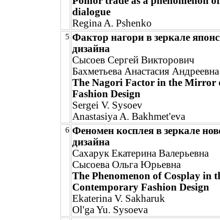
Pomor trade as a phenomenon of
dialogue
Regina A. Pshenko
Фактор нагори в зеркале япон
5
дизайна
Сысоев Сергей Викторович
Бахметьева Анастасия Андреевна
The Nagori Factor in the Mirror 
Fashion Design
Sergei V. Sysoev
Anastasiya A. Bakhmet'eva
Феномен косплея в зеркале но
6
дизайна
Сахарук Екатерина Валерьевна
Сысоева Ольга Юрьевна
The Phenomenon of Cosplay in t
Contemporary Fashion Design
Ekaterina V. Sakharuk
Ol'ga Yu. Sysoeva