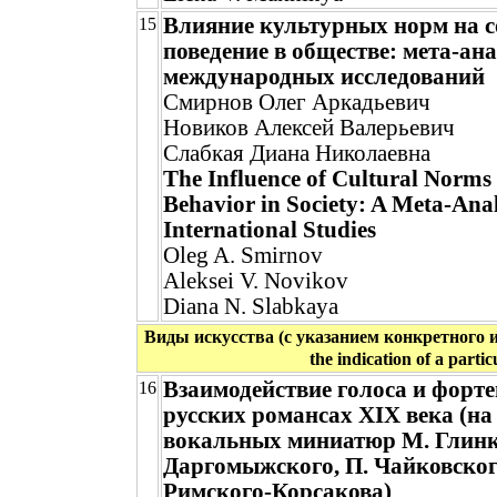
Влияние культурных норм на 
15
поведение в обществе: мета-ан
международных исследований
Смирнов Олег Аркадьевич
Новиков Алексей Валерьевич
Слабкая Диана Николаевна
The Influence of Cultural Norms 
Behavior in Society: A Meta-Anal
International Studies
Oleg A. Smirnov
Aleksei V. Novikov
Diana N. Slabkaya
Виды искусства (с указанием конкретного иск
the indication of a partic
Взаимодействие голоса и форте
16
русских романсах XIX века (на
вокальных миниатюр М. Глинк
Даргомыжского, П. Чайковског
Римского-Корсакова)