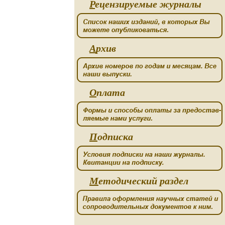
Р
ецензируемые журналы
А
рхив
О
плата
П
одписка
М
етодический раздел