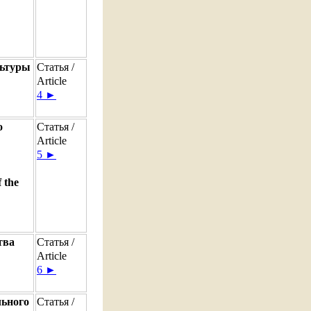
льтуры
Статья /
Article
4 ►
о
Статья /
Article
5 ►
f the
тва
Статья /
Article
6 ►
льного
Статья /