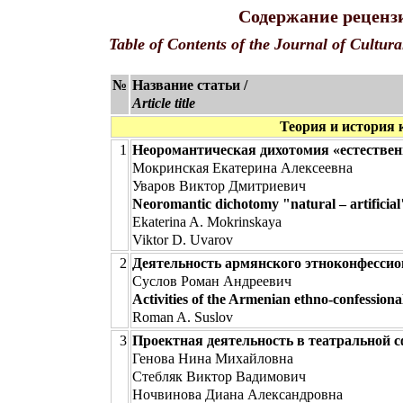
Содержание рецензи
Table of Contents of the Journal of Cultura
№
Название статьи /
Article title
Теория и история ку
1
Неоромантическая дихотомия «естественн
Мокринская Екатерина Алексеевна
Уваров Виктор Дмитриевич
Neoromantic dichotomy "natural – artificial"
Ekaterina A. Mokrinskaya
Viktor D. Uvarov
2
Деятельность армянского этноконфессио
Суслов Роман Андреевич
Activities of the Armenian ethno-confessiona
Roman A. Suslov
3
Проектная деятельность в театральной с
Генова Нина Михайловна
Стебляк Виктор Вадимович
Ночвинова Диана Александровна