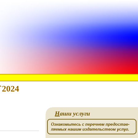
`2024
Н
аши услуги