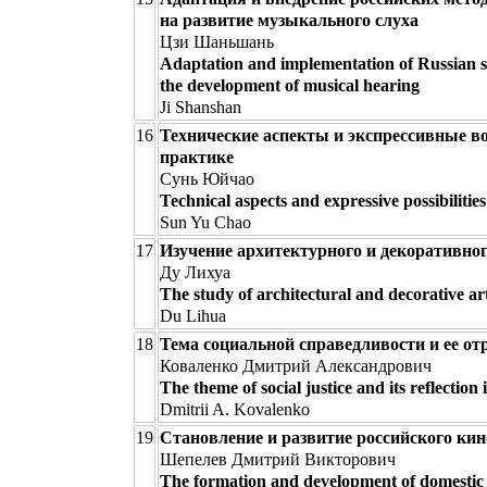
на развитие музыкального слуха
Цзи Шаньшань
Adaptation and implementation of Russian so
the development of musical hearing
Ji Shanshan
16
Технические аспекты и экспрессивные в
практике
Сунь Юйчао
Technical aspects and expressive possibiliti
Sun Yu Chao
17
Изучение архитектурного и декоративног
Ду Лихуа
The study of architectural and decorative ar
Du Lihua
18
Тема социальной справедливости и ее от
Коваленко Дмитрий Александрович
The theme of social justice and its reflection 
Dmitrii A. Kovalenko
19
Становление и развитие российского ки
Шепелев Дмитрий Викторович
The formation and development of domestic ci