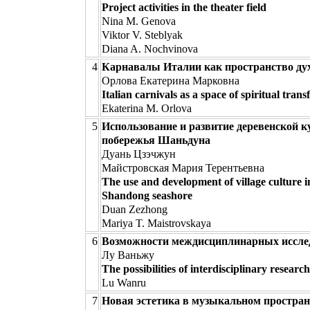
Project activities in the theater field
Nina M. Genova
Viktor V. Steblyak
Diana A. Nochvinova
4
Карнавалы Италии как пространство ду
Орлова Екатерина Марковна
Italian carnivals as a space of spiritual tran
Ekaterina M. Orlova
5
Использование и развитие деревенской к
побережья Шаньдуна
Дуань Цзэчжун
Майстровская Мария Терентьевна
The use and development of village culture i
Shandong seashore
Duan Zezhong
Mariya T. Maistrovskaya
6
Возможности междисциплинарных исслед
Лу Ваньжу
The possibilities of interdisciplinary researc
Lu Wanru
7
Новая эстетика в музыкальном пространс