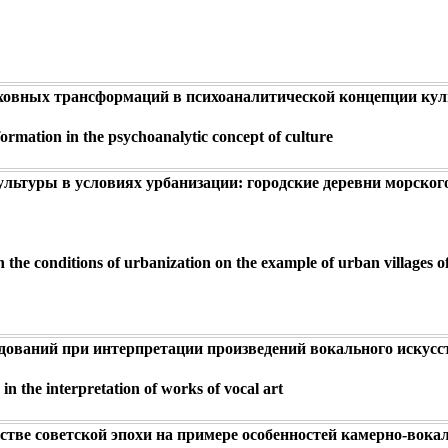
ховных трансформаций в психоаналитической концепции ку
sformation in the psychoanalytic concept of culture
ультуры в условиях урбанизации: городские деревни морског
n the conditions of urbanization on the example of urban villages o
ований при интерпретации произведений вокального искусс
h in the interpretation of works of vocal art
тве советской эпохи на примере особенностей камерно-вока