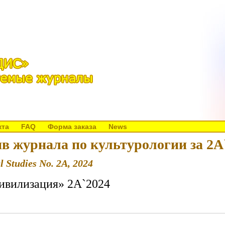
кта
FAQ
Форма заказа
News
в журнала по культурологии за 2A
l Studies No. 2A, 2024
ивилизация» 2A`2024