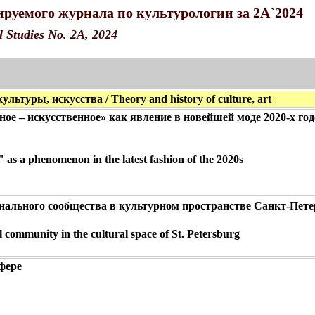
руемого журнала по культурологии за 2A`2024
l Studies No. 2A, 2024
льтуры, искусства / Theory and history of culture, art
ое – искусственное» как явление в новейшей моде 2020-х го
 as a phenomenon in the latest fashion of the 2020s
нального сообщества в культурном пространстве Санкт-Пете
l community in the cultural space of St. Petersburg
фере