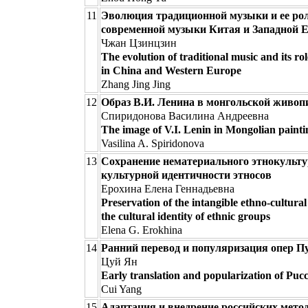
11
Эволюция традиционной музыки и ее рол
современной музыки Китая и Западной 
Чжан Цзинцзин
The evolution of traditional music and its ro
in China and Western Europe
Zhang Jing Jing
12
Образ В.И. Ленина в монгольской живоп
Спиридонова Василина Андреевна
The image of V.I. Lenin in Mongolian pain
Vasilina A. Spiridonova
13
Сохранение нематериального этнокульту
культурной идентичности этносов
Ерохина Елена Геннадьевна
Preservation of the intangible ethno-cultural
the cultural identity of ethnic groups
Elena G. Erokhina
14
Ранний перевод и популяризация опер Пу
Цуй Ян
Early translation and popularization of Pucci
Cui Yang
15
Адаптация и внедрение российских мето