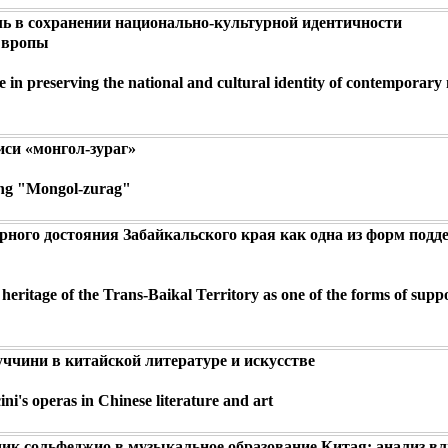
ь в сохранении национально-культурной идентичности
Европы
le in preserving the national and cultural identity of contemporary
иси «монгол-зураг»
ting "Mongol-zurag"
рного достояния Забайкальского края как одна из форм под
 heritage of the Trans-Baikal Territory as one of the forms of supp
ччини в китайской литературе и искусстве
ni's operas in Chinese literature and art
дик сольфеджио в музыкальное образование Китая: анализ в