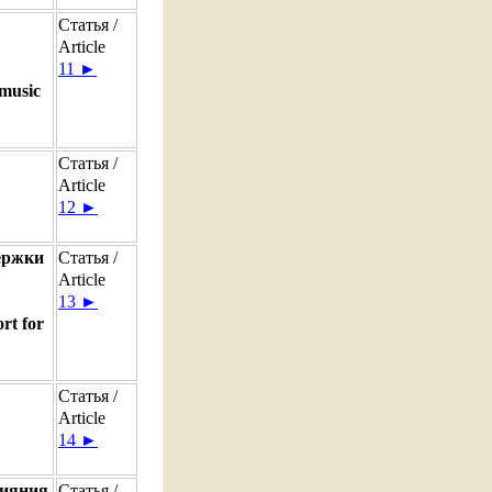
Статья /
Article
11 ►
 music
Статья /
Article
12 ►
держки
Статья /
Article
13 ►
ort for
Статья /
Article
14 ►
лияния
Статья /