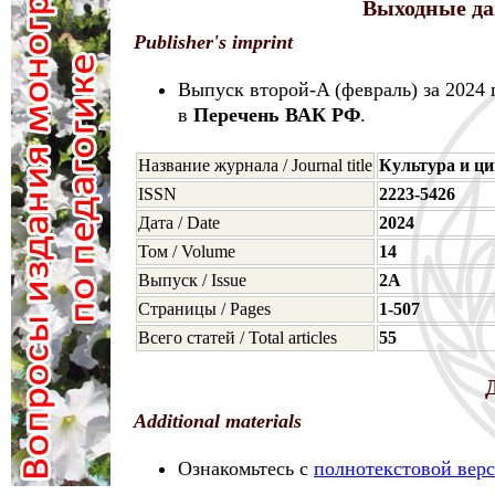
Выходные да
Publisher's imprint
Выпуск второй-A (февраль) за 2024
в
Перечень ВАК РФ
.
Название журнала / Journal title
Культура и ц
ISSN
2223-5426
Дата / Date
2024
Том / Volume
14
Выпуск / Issue
2A
Страницы / Pages
1-507
Всего статей / Total articles
55
Additional materials
Ознакомьтесь с
полнотекстовой вер