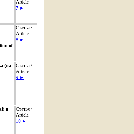
Article
7 ►
Статья /
Article
8 ►
tion of
а (на
Статья /
Article
9 ►
ей и
Статья /
Article
10 ►