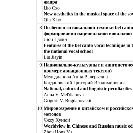
жанра
Цю Сяо
New aesthetics in the musical space of the s
Qiu Xiao
8
Особенности вокальной техники bel canto
формировании национальной вокально
Люй Цзяин
Features of the bel canto vocal technique in 
the national vocal school
Liu Jiayin
9
Национально-культурные и лингвистичес
примере авиационных текстов)
Мельдианова Анна Валерьевна
Богдановский Григорий Владимирович
National, cultural and linguistic peculiaritie
Anna V. Mel'dianova
Grigorii V. Bogdanovskii
10
Мировоззрение в китайском и российско
методов
Чжоу Хунюй
Worldview in Chinese and Russian music edu
Zhou Hong Yu