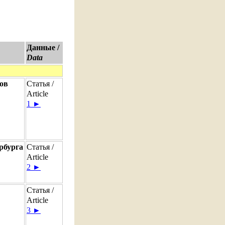
Данные /
Data
дов
Статья /
Article
1 ►
рбурга
Статья /
Article
2 ►
Статья /
Article
3 ►