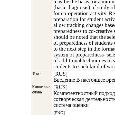
may be the basis for a mini
(basic diagnosis) of study o
for co-operation activity. Re
preparation for student activ
allow tracking changes base
preparedness to co-creative s
should be noted that the sele
of preparedness of students 
to the next step in the forma
system of preparedness- sel
of additional techniques to 
students to such kind of wor
[RUS]
Текст
Введение В настоящее врем
[RUS]
Ключевые
слова
Компетентностный подход
сотворческая деятельност
система оценки
[ENG]