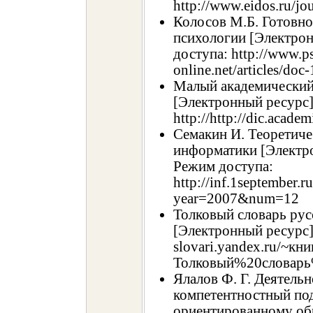
http://www.eidos.ru/j
Колосов М.Б. Готовно
психологии [Электрон
доступа: http://www.p
online.net/articles/doc
Малый академический
[Электронный ресурс]
http://http://dic.academ
Семакин И. Теоретич
информатики [Электро
Режим доступа:
http://inf.1september.r
year=2007&num=12
Толковый словарь рус
[Электронный ресурс]
slovari.yandex.ru/~кни
Толковый%20словар
Ялалов Ф. Г. Деятельн
компетентностный под
ориентированному обр