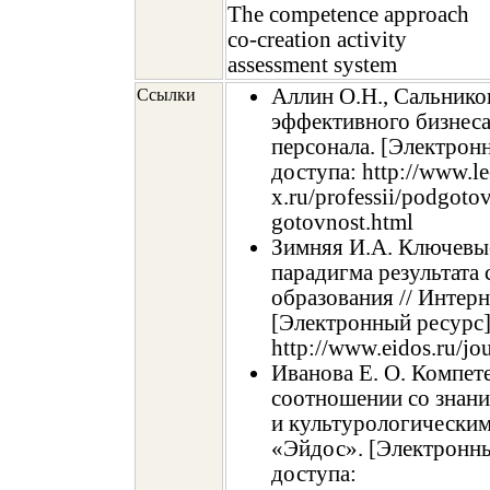
The competence approach
co-creation activity
assessment system
Аллин О.Н., Сальнико
Ссылки
эффективного бизнеса
персонала. [Электрон
доступа: http://www.le
x.ru/professii/podgotov
gotovnost.html
Зимняя И.А. Ключевы
парадигма результата
образования // Интер
[Электронный ресурс]
http://www.eidos.ru/j
Иванова Е. О. Компет
соотношении со знан
и культурологическим
«Эйдос». [Электронны
доступа: