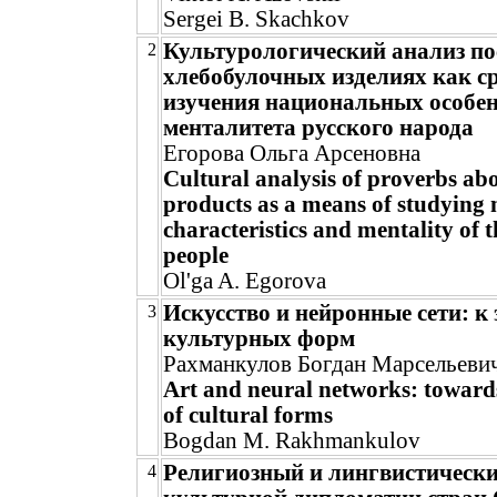
Sergei B. Skachkov
Культурологический анализ по
2
хлебобулочных изделиях как с
изучения национальных особен
менталитета русского народа
Егорова Ольга Арсеновна
Cultural analysis of proverbs ab
products as a means of studying 
characteristics and mentality of 
people
Ol'ga A. Egorova
Искусство и нейронные сети: к
3
культурных форм
Рахманкулов Богдан Марсельеви
Art and neural networks: towards
of cultural forms
Bogdan M. Rakhmankulov
Религиозный и лингвистическ
4