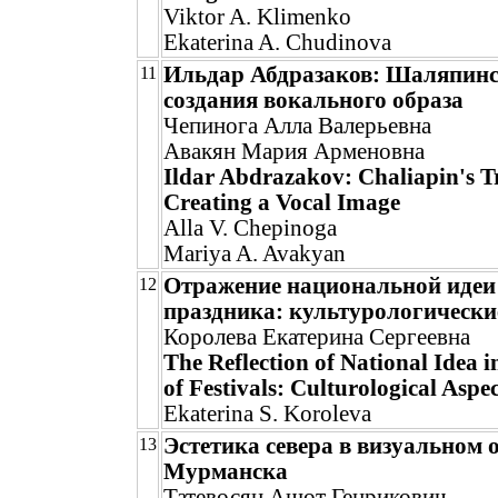
Viktor A. Klimenko
Ekaterina A. Chudinova
Ильдар Абдразаков: Шаляпинс
11
создания вокального образа
Чепинога Алла Валерьевна
Авакян Мария Арменовна
Ildar Abdrazakov: Chaliapin's Tr
Creating a Vocal Image
Alla V. Chepinoga
Mariya A. Avakyan
Отражение национальной идеи 
12
праздника: культурологически
Королева Екатерина Сергеевна
The Reflection of National Idea i
of Festivals: Culturological Aspec
Ekaterina S. Koroleva
Эстетика севера в визуальном 
13
Мурманска
Татевосян Ашот Генрикович