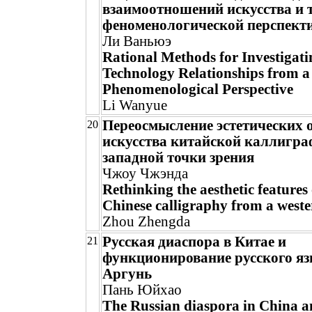
взаимоотношений искусства и 
феноменологической перспект
Ли Ваньюэ
Rational Methods for Investigati
Technology Relationships from a
Phenomenological Perspective
Li Wanyue
Переосмысление эстетических 
20
искусства китайской каллигра
западной точки зрения
Чжоу Чжэнда
Rethinking the aesthetic features 
Chinese calligraphy from a weste
Zhou Zhengda
Русская диаспора в Китае и
21
функционирование русского яз
Аргунь
Пань Юйхао
The Russian diaspora in China an