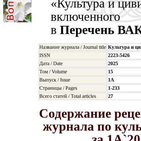
«Культура и цив
включенного
в
Перечень ВА
Название журнала / Journal title
Культура и ц
ISSN
2223-5426
Дата / Date
2025
Том / Volume
15
Выпуск / Issue
1A
Страницы / Pages
1-233
Всего статей / Total articles
27
Содержание реце
журнала по кул
за 1A`2