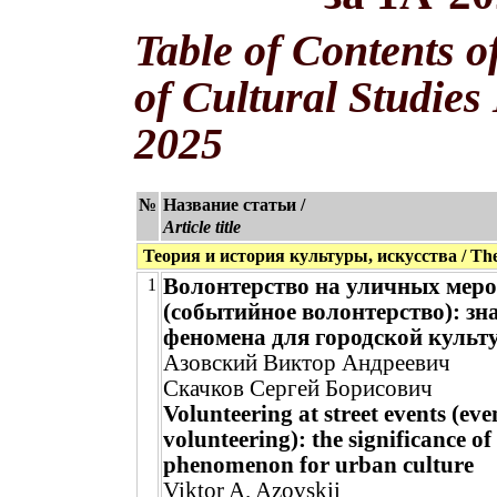
Table of Contents o
of Cultural Studies
2025
№
Название статьи /
Article title
Теория и история культуры, искусства / Theor
Волонтерство на уличных мер
1
(событийное волонтерство): зн
феномена для городской культ
Азовский Виктор Андреевич
Скачков Сергей Борисович
Volunteering at street events (eve
volunteering): the significance of
phenomenon for urban culture
Viktor A. Azovskii