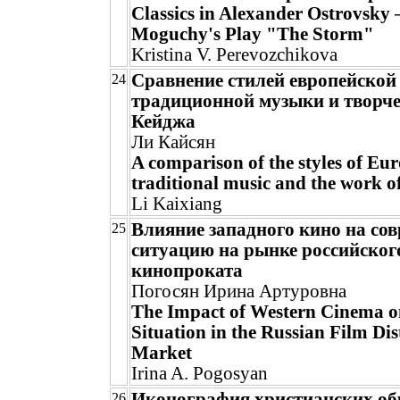
Classics in Alexander Ostrovsky
Moguchy's Play "The Storm"
Kristina V. Perevozchikova
Сравнение стилей европейской
24
традиционной музыки и творч
Кейджа
Ли Кайсян
A comparison of the styles of Eu
traditional music and the work 
Li Kaixiang
Влияние западного кино на со
25
ситуацию на рынке российског
кинопроката
Погосян Ирина Артуровна
The Impact of Western Cinema o
Situation in the Russian Film Dis
Market
Irina A. Pogosyan
Иконография христианских об
26