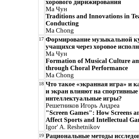
хорового дирижирования
Ма Чун
Traditions and Innovations in T
Conducting
Ma Chong
Формирование музыкальной к
17
учащихся через хоровое испол
Ма Чун
Formation of Musical Culture a
through Choral Performance
Ma Chong
Что такое «экранная игра» и к
18
и экран влияют на спортивные
интеллектуальные игры?
Решетников Игорь Андреа
"Screen Games": How Screens an
Affect Sports and Intellectual G
Igor' A. Reshetnikov
Рациональные методы исследо
19