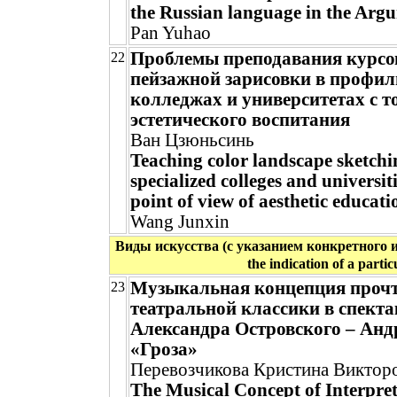
the Russian language in the Argu
Pan Yuhao
Проблемы преподавания курсо
22
пейзажной зарисовки в профи
колледжах и университетах с т
эстетического воспитания
Ван Цзюньсинь
Teaching color landscape sketchi
specialized colleges and universit
point of view of aesthetic educati
Wang Junxin
Виды искусства (с указанием конкретного иск
the indication of a partic
Музыкальная концепция проч
23
театральной классики в спекта
Александра Островского – Анд
«Гроза»
Перевозчикова Кристина Виктор
The Musical Concept of Interpret