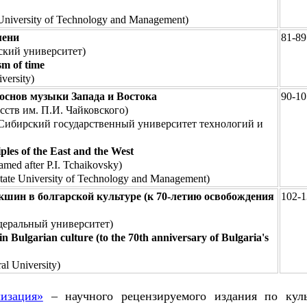
 University of Technology and Management)
мени
81-89
кий университет)
sm of time
versity)
снов музыки Запада и Востока
90-10
ств им. П.И. Чайковского)
Сибирский государственный университет технологий и
ples of the East and the West
amed after P.I. Tchaikovsky)
State University of Technology and Management)
кшин в болгарской культуре (к 70-летию освобождения
102-1
еральный университет)
in Bulgarian culture (to the 70th anniversary of Bulgaria's
al University)
изация»
– научного рецензируемого издания по куль