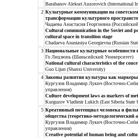
Barabanov Aleksei Anzorovich (International I
2
Культурные коммуникации на советском 
трансформации культурного пространств
Чадаева Анастасия Георгиевна (Российски
Cultural communication in the Soviet and po
cultural space in transition stage
Chadaeva Anastasiya Georgievna (Russian State
3
Национальные культурные особенности 
Го Лицзюнь (Шаньсийский Университет)
National cultural characteristics of the conc
Guo Lijun (Shanxi University)
4
Законы развития культуры как маркеры 
Кургузов Владимир Лукич (Восточно-Сиби
управления)
Сulture development laws as markers of meth
Kurguzov Vladimir Lukich (East Siberia State
5
Креативный потенциал человека и филь
общества (теоретико-методологический а
Кургузов Владимир Лукич (Восточно-Сиби
управления)
Creative potential of human being and cultura