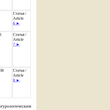
Статья /
Article
6 ►
1
Статья /
Article
7 ►
38
Статья /
Article
8 ►
турологическим