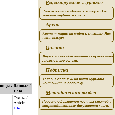
Р
ецензируемые журналы
А
рхив
О
плата
П
одписка
ницы /
Данные /
s
Data
М
етодический раздел
Статья /
Article
1 ►