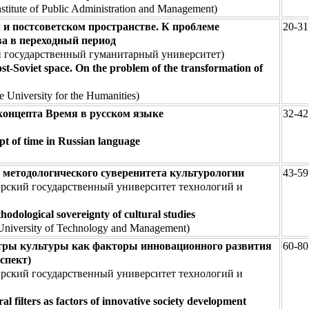
nstitute of Public Administration and Management)
и постсоветском пространстве. К проблеме
20-31
а в переходный период
й государственный гуманитарный университет)
st-Soviet space. On the problem of the transformation of
 University for the Humanities)
концепта Время в русском языке
32-42
ept of time in Russian language
методологического суверенитета культурологии
43-59
рский государственный университет технологий и
odological sovereignty of cultural studies
 University of Technology and Management)
тры культуры как факторы инновационного развития
60-80
спект)
рский государственный университет технологий и
l filters as factors of innovative society development