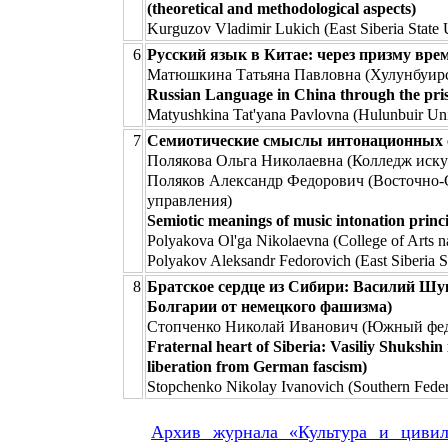
(theoretical and methodological aspects)
Kurguzov Vladimir Lukich (East Siberia State
6
Русский язык в Китае: через призму вре
Матюшкина Татьяна Павловна (Хулунбуирс
Russian Language in China through the pri
Matyushkina Tat'yana Pavlovna (Hulunbuir Uni
7
Семиотические смыслы интонационных о
Полякова Ольга Николаевна (Колледж искус
Поляков Александр Федорович (Восточно-
управления)
Semiotic meanings of music intonation princi
Polyakova Ol'ga Nikolaevna (College of Arts n
Polyakov Aleksandr Fedorovich (East Siberia 
8
Братское сердце из Сибири: Василий Шу
Болгарии от немецкого фашизма)
Стопченко Николай Иванович (Южный фед
Fraternal heart of Siberia: Vasiliy Shukshin 
liberation from German fascism)
Stopchenko Nikolay Ivanovich (Southern Feder
Архив журнала «Культура и цивил