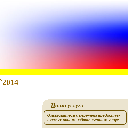
`2014
Н
аши услуги