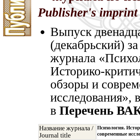
Publisher's imprint
Выпуск двенадц
(декабрьский) за
журнала «Психо
Историко-крити
обзоры и совре
исследования», 
в
Перечень ВА
Название журнала /
Психология. Истор
современные иссл
Journal title