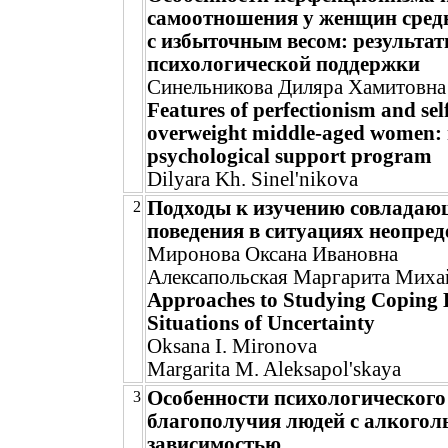
самоотношения у женщин средн
с избыточным весом: результа
психологической поддержки
Синельникова Диляра Хамитовна
Features of perfectionism and self
overweight middle-aged women: r
psychological support program
Dilyara Kh. Sinel'nikova
Подходы к изучению совладаю
2
поведения в ситуациях неопред
Миронова Оксана Ивановна
Алексапольская Маргарита Миха
Approaches to Studying Coping 
Situations of Uncertainty
Oksana I. Mironova
Margarita M. Aleksapol'skaya
Особенности психологического
3
благополучия людей с алкогол
зависимостью