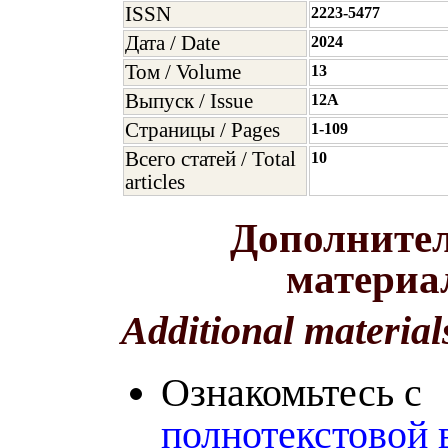
ISSN
2223-5477
Дата / Date
2024
Том / Volume
13
Выпуск / Issue
12A
Страницы / Pages
1-109
Всего статей / Total
10
articles
Дополните
матери
Additional material
Ознакомьтесь с
полнотекстовой 