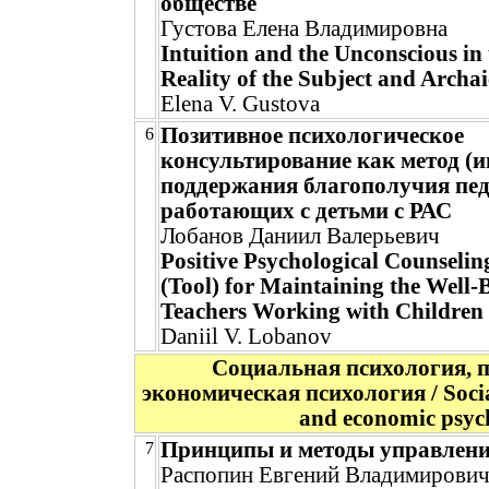
обществе
Густова Елена Владимировна
Intuition and the Unconscious in
Reality of the Subject and Archai
Elena V. Gustova
Позитивное психологическое
6
консультирование как метод (и
поддержания благополучия пед
работающих с детьми с РАС
Лобанов Даниил Валерьевич
Positive Psychological Counselin
(Tool) for Maintaining the Well-
Teachers Working with Children
Daniil V. Lobanov
Социальная психология, 
экономическая психология / Social
and economic psyc
Принципы и методы управлени
7
Распопин Евгений Владимирови