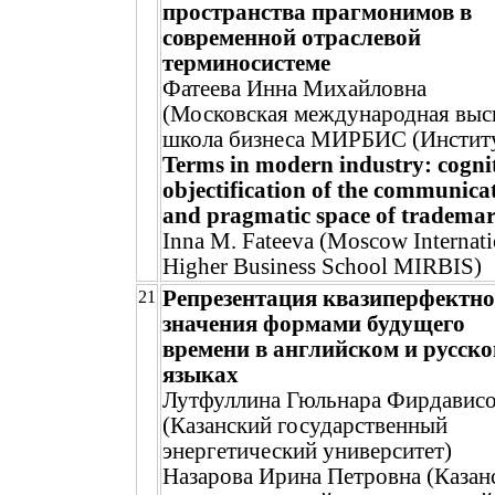
пространства прагмонимов в
современной отраслевой
терминосистеме
Фатеева Инна Михайловна
(Московская международная вы
школа бизнеса МИРБИС (Институ
Terms in modern industry: cogni
objectification of the communica
and pragmatic space of tradema
Inna M. Fateeva (Moscow Internati
Higher Business School MIRBIS)
Репрезентация квазиперфектно
21
значения формами будущего
времени в английском и русск
языках
Лутфуллина Гюльнара Фирдавис
(Казанский государственный
энергетический университет)
Назарова Ирина Петровна (Казан