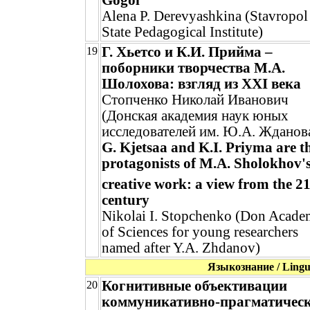
Gogol
Alena P. Derevyashkina (Stavropol
State Pedagogical Institute)
Г. Хьетсо и К.И. Прийма –
19
поборники творчества М.А.
Шолохова: взгляд из XXI века
Стопченко Николай Иванович
(Донская академия наук юных
исследователей им. Ю.А. Жданов
G. Kjetsaa and K.I. Priyma are t
protagonists of M.A. Sholokhov'
creative work: a view from the 2
century
Nikolai I. Stopchenko (Don Acad
of Sciences for young researchers
named after Y.A. Zhdanov)
Языкознание / Lingui
Когнитивные объективации
20
коммуникативно-прагматичес