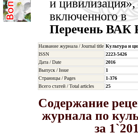
и цивилизация»,
включенного в
Перечень ВАК
Название журнала / Journal title
Культура и ц
ISSN
2223-5426
Дата / Date
2016
Выпуск / Issue
1
Страницы / Pages
1-376
Всего статей / Total articles
25
Содержание реце
журнала по кул
за 1`20