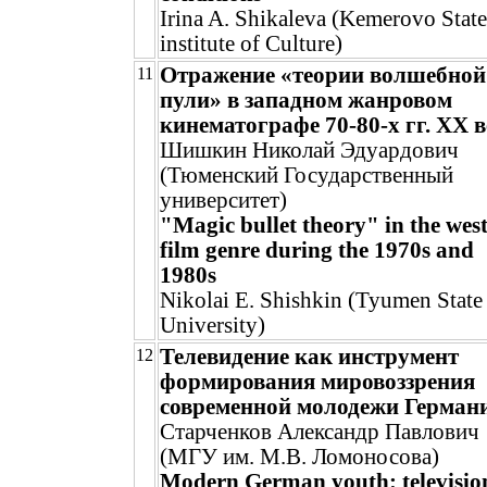
Irina A. Shikaleva (Kemerovo State
institute of Culture)
Отражение «теории волшебной
11
пули» в западном жанровом
кинематографе 70-80-х гг. ХХ 
Шишкин Николай Эдуардович
(Тюменский Государственный
университет)
"Magic bullet theory" in the wes
film genre during the 1970s and
1980s
Nikolai E. Shishkin (Tyumen State
University)
Телевидение как инструмент
12
формирования мировоззрения
современной молодежи Герман
Старченков Александр Павлович
(МГУ им. М.В. Ломоносова)
Modern German youth: televisio