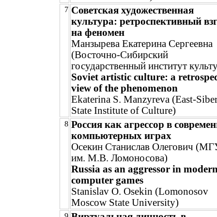
Советская художественная
7
культура: ретроспективный вз
на феномен
Манзырева Екатерина Сергеевна
(Восточно-Сибирский
государственный институт культ
Soviet artistic culture: a retrospe
view of the phenomenon
Ekaterina S. Manzyreva (East-Sibe
State Institute of Culture)
Россия как агрессор в совреме
8
компьютерных играх
Осекин Станислав Олегович (МГ
им. М.В. Ломоносова)
Russia as an aggressor in moder
computer games
Stanislav O. Osekin (Lomonosov
Moscow State University)
Виртуальная личность в
9