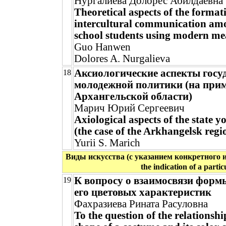
Нургалиева Долорес Абилдаевна
Theoretical aspects of the format
intercultural communication am
school students using modern me
Guo Hanwen
Dolores A. Nurgalieva
Аксиологические аспекты госу
18
молодежной политики (на при
Архангельской области)
Марич Юрий Сергеевич
Axiological aspects of the state y
(the case of the Arkhangelsk regi
Yurii S. Marich
Виды искусства (с указанием конкретного иск
the indication of a partic
К вопросу о взаимосвязи форм
19
его цветовых характеристик
Фахразиева Рината Расуловна
To the question of the relationsh