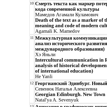
Смерть текста как маркер поте
10
кода современной культуры
Мамедов Агамали Куламович
Death of the text as a marker of t
meaning and code of modern cul
Agamali K. Mamedov
Межкультурная коммуникация 
11
анализ исторического развития
международного образования)
Хэ Яньли
Intercultural communication in 
analysis of historical development
of international education)
He Yanli
Георгианский Эдинбург. Новый
12
Севенюк Наталья Алексеевна
Georgian Edinburgh. New Town
Natal'ya A. Sevenyuk
Анимация в графических инте
13