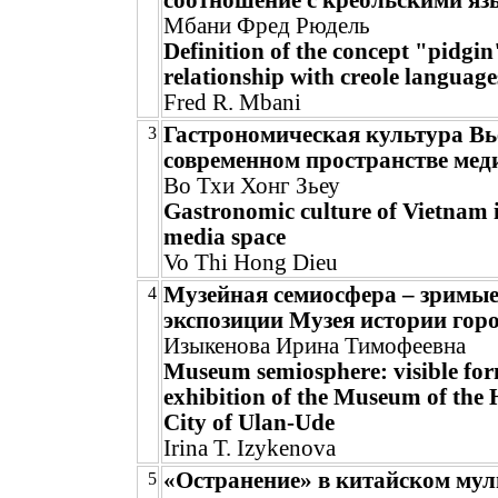
соотношение с креольскими я
Мбани Фред Рюдель
Definition of the concept "pidgin
relationship with creole language
Fred R. Mbani
Гастрономическая культура Вь
3
современном пространстве мед
Во Тхи Хонг Зьеу
Gastronomic culture of Vietnam 
media space
Vo Thi Hong Dieu
Музейная семиосфера – зримы
4
экспозиции Музея истории гор
Изыкенова Ирина Тимофеевна
Museum semiosphere: visible for
exhibition of the Museum of the H
City of Ulan-Ude
Irina T. Izykenova
«Остранение» в китайском му
5