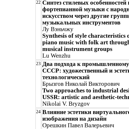
Синтез стилевых особенностей
22
фортепианной музыки с народ
искусством через другие групп
музыкальных инструментов
Лу Вэньчжу
Synthesis of style characteristics
piano music with folk art throug
musical instrument groups
Lu Wenzhu
Два подхода к промышленному
23
СССР: художественный и эстет
технологический
Брызгов Николай Викторович
Two approaches to industrial desi
USSR: artistic and aesthetic-tech
Nikolai V. Bryzgov
Влияние эстетики виртуальног
24
изображения на дизайн
Орешкин Павел Валерьевич