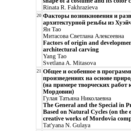
shape of a costume and its color c
Rinata R. Fakhrazieva
Факторы возникновения и раз
20
архитектурной резьбы из Хуэй
Ян Тао
Митасова Светлана Алексеевна
Factors of origin and developme
architectural carving
Yang Tao
Svetlana A. Mitasova
Общее и особенное в програм
21
произведениях на основе прир
(на примере творческих работ
Мордовии)
Гулая Татьяна Николаевна
The General and the Special in
Based on Natural Cycles (on the 
creative works of Mordovia comp
Tat'yana N. Gulaya