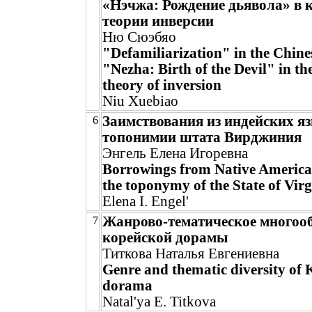
«Нэчжа: Рождение дьявола» в к
теории инверсии
Ню Сюэбяо
"Defamiliarization" in the Chine
"Nezha: Birth of the Devil" in the
theory of inversion
Niu Xuebiao
Заимствования из индейских я
6
топонимии штата Вирджиния
Энгель Елена Игоревна
Borrowings from Native America
the toponymy of the State of Virg
Elena I. Engel'
Жанрово-тематическое многоо
7
корейской дорамы
Титкова Наталья Евгениевна
Genre and thematic diversity of
dorama
Natal'ya E. Titkova