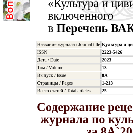
«Культура и цив
включенного
в
Перечень ВА
Название журнала / Journal title
Культура и ц
ISSN
2223-5426
Дата / Date
2023
Том / Volume
13
Выпуск / Issue
8A
Страницы / Pages
1-213
Всего статей / Total articles
25
Содержание реце
журнала по кул
за 8A`2