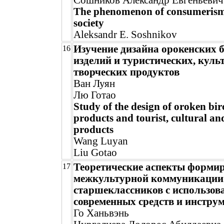
Сошников Александр Евгеньевич
The phenomenon of consumeris
society
Aleksandr E. Soshnikov
Изучение дизайна орокенских 
16
изделий и туристических, куль
творческих продуктов
Ван Луян
Лю Готао
Study of the design of оroken bi
products and tourist, cultural an
products
Wang Luyan
Liu Gotao
Теоретические аспекты форми
17
межкультурной коммуникации
старшеклассников с использов
современных средств и инстру
Го Ханьвэнь