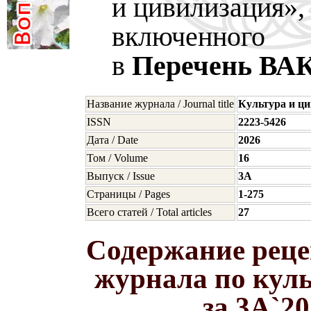
и цивилизация»,
включенного
в
Перечень ВА
Название журнала / Journal title
Культура и ц
ISSN
2223-5426
Дата / Date
2026
Том / Volume
16
Выпуск / Issue
3A
Страницы / Pages
1-275
Всего статей / Total articles
27
Содержание реце
журнала по кул
за 3A`2