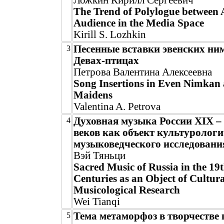
Ложкин Кирилл Сергеевич
The Trend of Polylogue between A
Audience in the Media Space
Kirill S. Lozhkin
Песенные вставки эвенских ни
3
Девах-птицах
Петрова Валентина Алексеевна
Song Insertions in Even Nimkan 
Maidens
Valentina A. Petrova
Духовная музыка России XIX –
4
веков как объект культурологи
музыковедческого исследовани
Вэй Тяньци
Sacred Music of Russia in the 19
Centuries as an Object of Cultur
Musicological Research
Wei Tianqi
Тема метаморфоз в творчестве
5