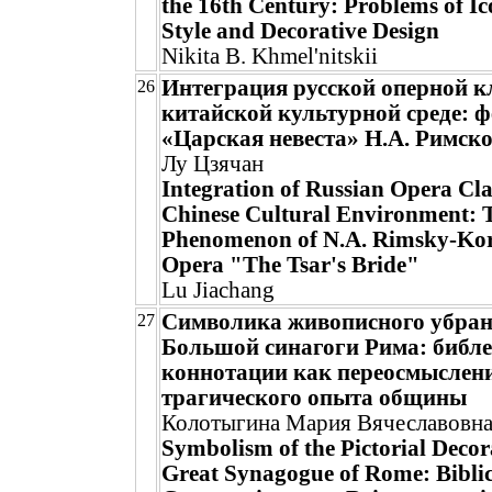
the 16th Century: Problems of I
Style and Decorative Design
Nikita B. Khmel'nitskii
Интеграция русской оперной к
26
китайской культурной среде: 
«Царская невеста» Н.А. Римск
Лу Цзячан
Integration of Russian Opera Clas
Chinese Cultural Environment: 
Phenomenon of N.A. Rimsky-Kor
Opera "The Tsar's Bride"
Lu Jiachang
Символика живописного убран
27
Большой синагоги Рима: библ
коннотации как переосмыслен
трагического опыта общины
Колотыгина Мария Вячеславовн
Symbolism of the Pictorial Decor
Great Synagogue of Rome: Biblic