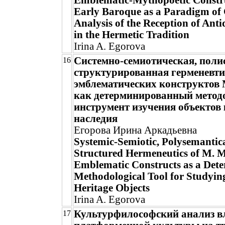
Emblematic-Mythopoetic Constru
Early Baroque as a Paradigm of 
Analysis of the Reception of Ant
in the Hermetic Tradition
Irina A. Egorova
Системно-семиотическая, поли
16
структурированная герменевт
эмблематических конструктов
как детерминированный метод
инструмент изучения объектов
наследия
Егорова Ирина Аркадьевна
Systemic-Semiotic, Polysemantic
Structured Hermeneutics of M. M
Emblematic Constructs as a Det
Methodological Tool for Studyin
Heritage Objects
Irina A. Egorova
Культурфилософский анализ в
17