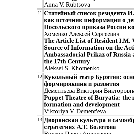
Anna V. Rubtsova
Статейный список резидента И
11
как источник информации о де
Посольского приказа России ко
Хоменко Алексей Сергеевич
The Article List of Resident I.M. 
Source of Information on the Activ
Ambassadorial Prikaz of Russia a
the 17th Century
Aleksei S. Khomenko
Кукольный театр Бурятии: осн
12
формирования и развития
Дементьева Виктория Викторовн
Puppet Theatre of Buryatia: the 
formation and development
Viktoriya V. Dement'eva
Дворянская культура и самооб
13
стратегиях А.Т. Болотова
Волков Павел Андреевич