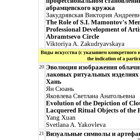
профессиональном становлени
абрамцевского кружка
Закудрявская Виктория Андреев
The Role of S.I. Mamontov's Men
Professional Development of Artis
Abramtsevo Circle
Viktoriya A. Zakudryavskaya
Виды искусства (с указанием конкретного иск
the indication of a partic
Эволюция изображения облачн
20
лаковых ритуальных изделиях
Хань
Ян Сюань
Яковлева Светлана Анатольевна
Evolution of the Depiction of Cl
Lacquered Ritual Objects of the
Yang Xuan
Svetlana A. Yakovleva
Визуальные символы и артефа
21