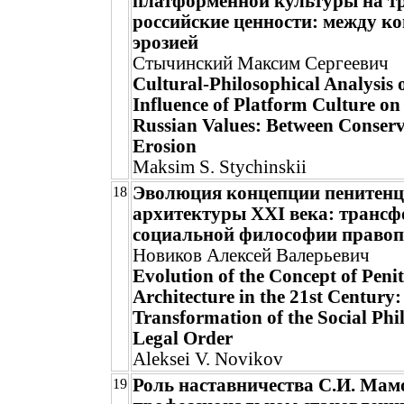
платформенной культуры на т
российские ценности: между ко
эрозией
Стычинский Максим Сергеевич
Cultural-Philosophical Analysis o
Influence of Platform Culture on
Russian Values: Between Conser
Erosion
Maksim S. Stychinskii
Эволюция концепции пенитен
18
архитектуры XXI века: транс
социальной философии право
Новиков Алексей Валерьевич
Evolution of the Concept of Peni
Architecture in the 21st Century:
Transformation of the Social Phi
Legal Order
Aleksei V. Novikov
Роль наставничества С.И. Мам
19