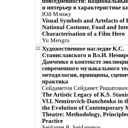
повседневности: национальный
и интерьер в характеристике к
Юй Мэнжу
Visual Symbols and Artefacts of 
National Costume, Food and Inter
Characterisation of a Film Hero
Yu Mengru
Художественное наследие К.С.
22
Станиславского и Вл.И. Немир
Данченко в контексте эволюци
современного музыкального те
методология, принципы, сцени
практика
Сейдаметов Сейдамет Ришатович
The Artistic Legacy of K.S. Stan
Vl.I. Nemirovich-Danchenko in t
the Evolution of Contemporary 
Theatre: Methodology, Principles
Practice
Seidamet R. Seidametov