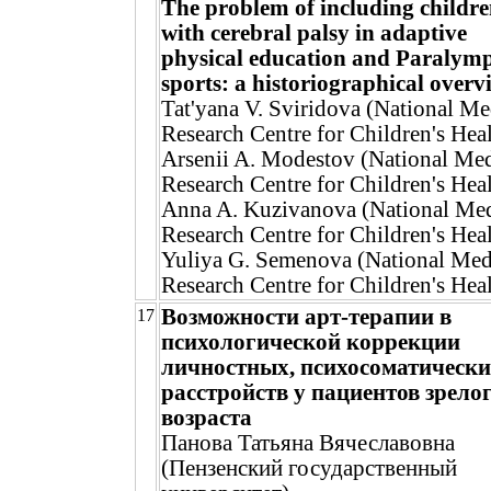
The problem of including childr
with cerebral palsy in adaptive
physical education and Paralymp
sports: a historiographical overv
Tat'yana V. Sviridova (National Me
Research Centre for Children's Hea
Arsenii A. Modestov (National Med
Research Centre for Children's Hea
Anna A. Kuzivanova (National Med
Research Centre for Children's Hea
Yuliya G. Semenova (National Med
Research Centre for Children's Hea
Возможности арт-терапии в
17
психологической коррекции
личностных, психосоматическ
расстройств у пациентов зрело
возраста
Панова Татьяна Вячеславовна
(Пензенский государственный