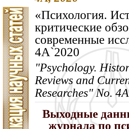
«Психология. Ис
критические обз
современные исс
4A`2020
"Psychology. Histori
Reviews and Curren
Researches" No. 4A
Выходные данн
журнала по пс