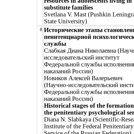
resources in adolescents living in
substitute families
Svetlana V. Mast (Pushkin Leningr
State University)
Исторические этапы становлен
8
пенитенциарной психологичес
службы
Слабкая Диана Николаевна (Науч
исследовательский институт
Федеральной службы исполнени
наказаний России)
Новиков Алексей Валерьевич
(Научно-исследовательский инст
Федеральной службы исполнени
наказаний России)
Historical stages of the formation
the penitentiary psychological se
Diana N. Slabkaya (Scientific-Rese
Institute of the Federal Penitentiary
Service of the Russian Federation)