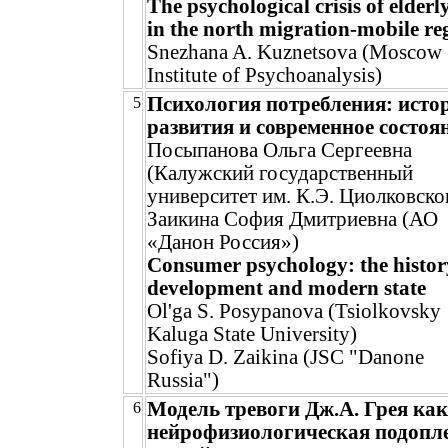
The psychological crisis of elderl
in the north migration-mobile re
Snezhana A. Kuznetsova (Moscow
Institute of Psychoanalysis)
Психология потребления: исто
5
развития и современное состоя
Посыпанова Ольга Сергеевна
(Калужский государственный
университет им. К.Э. Циолковско
Заикина София Дмитриевна (АО
«Данон Россия»)
Consumer psychology: the histor
development and modern state
Ol'ga S. Posypanova (Tsiolkovsky
Kaluga State University)
Sofiya D. Zaikina (JSC "Danone
Russia")
Модель тревоги Дж.А. Грея как
6
нейрофизиологическая подопл