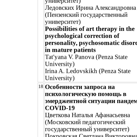
университет)
Ледовских Ирина Александровна
(Пензенский государственный
университет)
Possibilities of art therapy in the
psychological correction of
personality, psychosomatic disor
in mature patients
Tat'yana V. Panova (Penza State
University)
Irina A. Ledovskikh (Penza State
University)
Особенности запроса на
18
психологическую помощь в
эмерджентной ситуации панде
COVID-19
Цветкова Наталья Афанасьевна
(Московский педагогический
государственный университет)
Покровская Светлана Викторовн