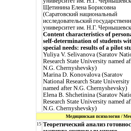
университет им. Н.Г. Чернышевск
Щетинина Елена Борисовна
(Саратовский национальный
исследовательский государствен
университет им. Н.Г. Чернышевск
Content characteristics of person
self-determination of students wi
special needs: results of a pilot s
Yuliya V. Selivanova (Saratov Nati
Research State University named af
N.G. Chernyshevsky)
Marina D. Konovalova (Saratov
National Research State University
named after N.G. Chernyshevsky)
Elena B. Shchetinina (Saratov Nati
Research State University named af
N.G. Chernyshevsky)
Медицинская психология / Medi
Теоретический анализ готовно
15