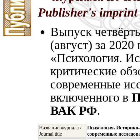
Publisher's imprint
Выпуск четвёрт
(август) за 2020
«Психология. Ис
критические обз
современные исс
включенного в
П
ВАК РФ
.
Название журнала /
Психология. Историко-
Journal title
современные исследов