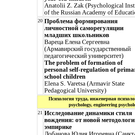
Anatolii Z. Zak (Psychological Inst
of the Russian Academy of Educati
Проблема формирования
20
личностной саморегуляции
младших школьников
Вареца Елена Сергеевна
(Армавирский государственный
педагогический университет)
The problem of formation of
personal self-regulation of prima
school children
Elena S. Varetsa (Armavir State
Pedagogical University)
Психология труда, инженерная психоло
psychology, engineering psychol
Исследование динамики стиля
21
вождения: от новой методологи
эмпирике
Лобанова Юлия Игоревна (Санкт