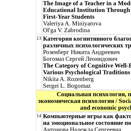
The Image of a Teacher in a Mod
Educational Institution Through 
First-Year Students
Valeriya A. Miniyarova
Ol'ga V. Zabrodina
Категория когнитивного благо
13
различных психологических т
Розенберг Никита Андреевич
Богомаз Сергей Леонидович
The Category of Cognitive Well-
Various Psychological Traditions
Nikita A. Rozenberg
Sergei L. Bogomaz
Социальная психология, 
экономическая психология / Social
and economic psyc
Компьютерные игры как факт
14
на эмоциональное состояние п
Антонова Надежда Сергеевна