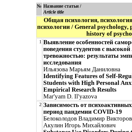
№
Название статьи /
Article title
Общая психология, психология
психологии / General psychology, p
history of psych
Выявление особенностей самор
1
поведения студентов с высокой
тревожностью: результаты эмп
исследования
Ильязова Марьям Даниловна
Identifying Features of Self-Regu
Students with High Personal Anx
Empirical Research Results
Mar'yam D. Il'yazova
Зависимость от психоактивных
2
период пандемии COVID-19
Белоколодов Владимир Викторо
Акулин Игорь Михайлович