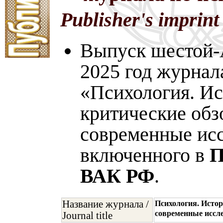
Publisher's imprint
Выпуск шестой-A
2025 год журнал
«Психология. Ис
критические обз
современные исс
включенного в
П
ВАК РФ
.
Название журнала /
Психология. Истор
современные иссл
Journal title