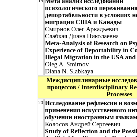
Мета анализ исследований
19
психологического переживани
депортабельности в условиях 
миграции США и Канады
Смирнов Олег Аркадьевич
Слабкая Диана Николаевна
Meta-Analysis of Research on Ps
Experience of Deportability in Co
Illegal Migration in the USA an
Oleg A. Smirnov
Diana N. Slabkaya
Междисциплинарные исследов
процессов / Interdisciplinary R
Processes
Исследование рефлексии и воз
20
применения искусственного ин
обучении иностранным языка
Колосов Андрей Сергеевич
Study of Reflection and the Possi