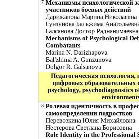
Механизмы психологической з
7
участников боевых действий
Дарижапова Марина Николаевна
Гунзунова Бальжима Анатольевн
Галсанова Долгор Раднанимаевна
Mechanisms of Psychological Def
Combatants
Marina N. Darizhapova
Bal'zhima A. Gunzunova
Dolgor R. Galsanova
Педагогическая психология, 
цифровых образовательных ср
psychology, psychodiagnostics of
environment
Ролевая идентичность в профе
8
самоопределении подростков
Перевозкина Юлия Михайловна
Нестерова Светлана Борисовна
Role Identity in the Professional 