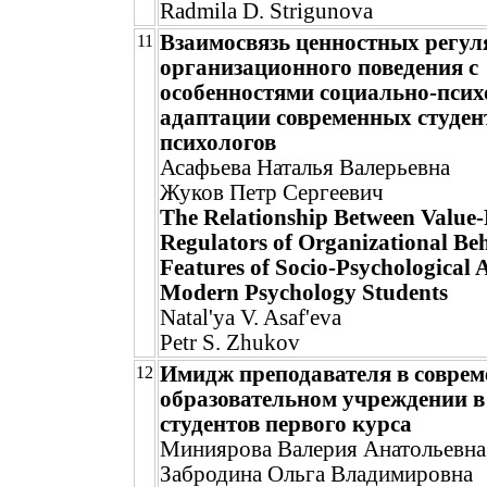
Radmila D. Strigunova
Взаимосвязь ценностных регул
11
организационного поведения с
особенностями социально-псих
адаптации современных студен
психологов
Асафьева Наталья Валерьевна
Жуков Петр Сергеевич
The Relationship Between Value
Regulators of Organizational Be
Features of Socio-Psychological 
Modern Psychology Students
Natal'ya V. Asaf'eva
Petr S. Zhukov
Имидж преподавателя в совре
12
образовательном учреждении в
студентов первого курса
Миниярова Валерия Анатольевна
Забродина Ольга Владимировна