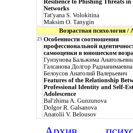
Resilience to Phishing Threats in
Networks
Tat'yana S. Volokitina
Maksim O. Tanygin
Возрастная психология / 
Особенности соотношения
23
профессиональной идентичнос
самооценки в юношеском возра
Гунзунова Бальжима Анатольевн
Галсанова Долгор Раднанимаевна
Белоусов Анатолий Валерьевич
Features of the Relationship Bet
Professional Identity and Self-Es
Adolescence
Bal'zhima A. Gunzunova
Dolgor R. Galsanova
Anatolii V. Belousov
Архив психол