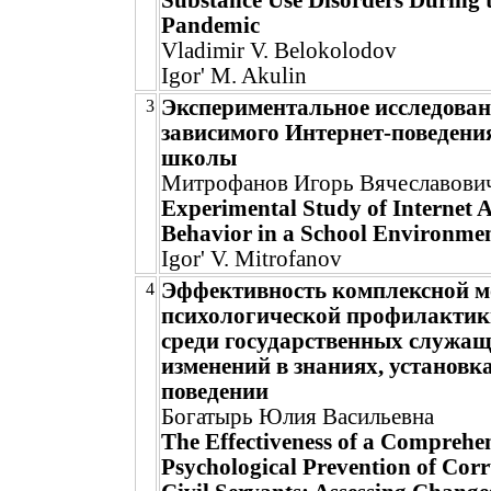
Substance Use Disorders During
Pandemic
Vladimir V. Belokolodov
Igor' M. Akulin
Экспериментальное исследован
3
зависимого Интернет-поведения
школы
Митрофанов Игорь Вячеславови
Experimental Study of Internet A
Behavior in a School Environme
Igor' V. Mitrofanov
Эффективность комплексной м
4
психологической профилактик
среди государственных служащ
изменений в знаниях, установк
поведении
Богатырь Юлия Васильевна
The Effectiveness of a Comprehe
Psychological Prevention of Co