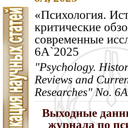
«Психология. Ис
критические обз
современные исс
6A`2025
"Psychology. Histori
Reviews and Curren
Researches" No. 6A
Выходные данн
журнала по пс