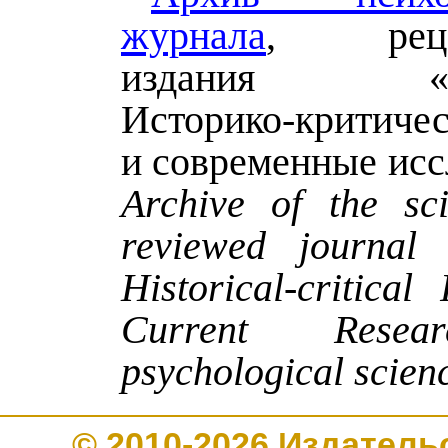
журнала
, рецен
издания «Пси
Историко-критиче
и современные исс
Archive of the sci
reviewed journal 
Historical-critica
Current Resea
psychological scien
© 2010-2026 Издате