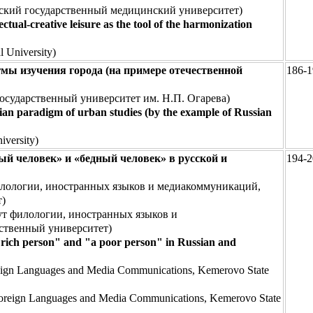
ский государственный медицинский университет)
ectual-creative leisure as the tool of the harmonization
 University)
мы изучения города (на примере отечественной
186-1
сударственный университет им. Н.П. Огарева)
ian paradigm of urban studies (by the example of Russian
iversity)
ый человек» и «бедный человек» в русской и
194-2
илологии, иностранных языков и медиакоммуникаций,
т)
т филологии, иностранных языков и
ственный университет)
"a rich person" and "a poor person" in Russian and
Foreign Languages and Media Communications, Kemerovo State
y, Foreign Languages and Media Communications, Kemerovo State