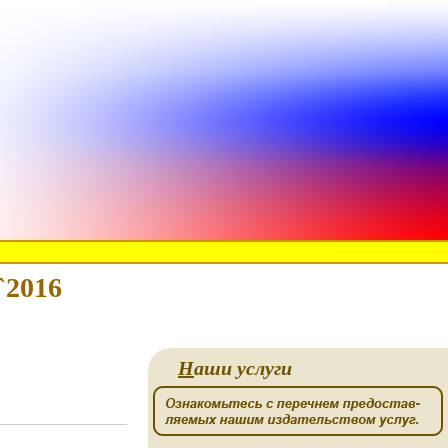
`2016
Н
аши услуги