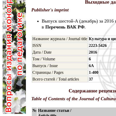
Выходные да
Publisher's imprint
Выпуск шестой-A (декабрь) за 2016
в
Перечень ВАК РФ
.
Название журнала / Journal title
Культура и ц
ISSN
2223-5426
Дата / Date
2016
Том / Volume
6
Выпуск / Issue
6A
Страницы / Pages
1-400
Всего статей / Total articles
37
Содержание рецензи
Table of Contents of the Journal of Cultura
№
Название статьи /
Article title