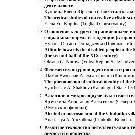
деятельности
Куприна Елена Юрьевна (Тольяттинская ко
Theoretical studies of co-creative artistic sc
Elena Yu. Kuprina (Togliatti Conservatory)
13
Отношение к людям с ограниченными во
социальные нормы и тенденции (вторая 
Нурова Оксана Геннадьевна (Поволжский г
Attitude towards the disabled people in the 
(the second half of the XIX century)
Oksana G. Nurova (Volga Region State Universi
14
Феномен культурной идентичности росси
Шахов Вячеслав Александрович (Калининг
The phenomenon of cultural identity of the R
Vyacheslav A. Shakhov (Kaliningrad State Tech
15
Алкоголь в микросоциуме чукотского сел
Ярзуткина Анастасия Алексеевна (Северо
(Чукотский филиал))
Alcohol in microsocium of the Chukotka villa
Anastasiya A. Yarzutkina (Chukotka Branch of
16
Развитие технологий интеллектуально-т
личности и общества