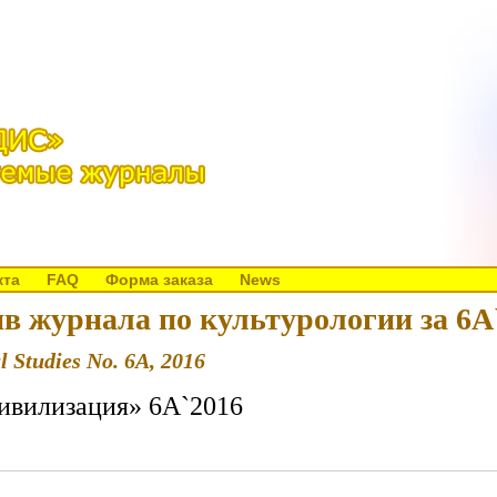
кта
FAQ
Форма заказа
News
в журнала по культурологии за 6A
l Studies No. 6A, 2016
ивилизация» 6A`2016