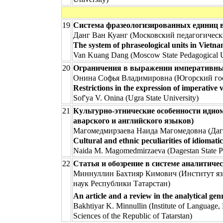
19
Система фразеологизированных единиц 
Данг Ван Куанг (Московский педагогическ
The system of phraseological units in Vietn
Van Kuang Dang (Moscow State Pedagogical U
20
Ограничения в выражении императивны
Онина Софья Владимировна (Югорский гос
Restrictions in the expression of imperative
Sof'ya V. Onina (Ugra State University)
21
Культурно-этнические особенности идио
аварского и английского языков)
Магомедмирзаева Наида Магомедовна (Даг
Cultural and ethnic peculiarities of idiomati
Naida M. Magomedmirzaeva (Dagestan State Pe
22
Статья и обозрение в системе аналитиче
Миннуллин Бахтияр Кимович (Институт язы
наук Республики Татарстан)
An article and a review in the analytical ge
Bakhtiyar K. Minnullin (Institute of Language,
Sciences of the Republic of Tatarstan)