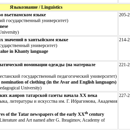
Языкознание / Linguistics
во вьетнамском языке
205-2
ий государственный университет)
amese
niversity)
х значений в хантыйском языке
214-2
ударственный университет)
 value in Khanty language
матической номинации одежды (на материале
221-2
естанский государственный педагогический университет)
c nomination of clothing (in the Avar and English languages)
dagogical University)
ских жанров татарской газеты начала ХХ века
227-2
ка, литературы и искусства им. Г. Ибрагимова, Академия
th
nres of the Tatar newspapers of the early ХХ
century
 Literature and Art named after G. Ibragimov, Academy of