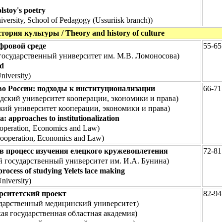
lstoy's poetry
iversity, School of Pedagogy (Ussuriisk branch))
тория культуры / Theory and history of culture
фровой среде
55-65
осударственный университет им. М.В. Ломоносова)
ld
niversity)
о России: подходы к институционализации
66-71
дский университет кооперации, экономики и права)
кий университет кооперации, экономики и права)
a: approaches to institutionalization
Cooperation, Economics and Law)
Cooperation, Economics and Law)
 процесс изучения елецкого кружевоплетения
72-81
 государственный университет им. И.А. Бунина)
process of studying Yelets lace making
niversity)
рситетский проект
82-94
ударственный медицинский университет)
я государственная областная академия)