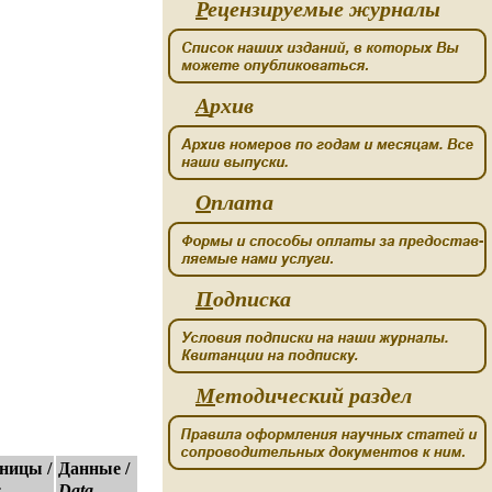
Р
ецензируемые журналы
А
рхив
О
плата
П
одписка
М
етодический раздел
ницы /
Данные /
s
Data