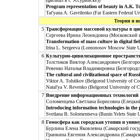
(филиал в г. Уссурийске))
Program representation of beauty in A.K. To
Tat'yana A. Gavrilenko (Far Eastern Federal Un
Теория и ис
5
Трансформация массовой культуры в ци
Сергеева Ирина Леонидовна (Московский г
Transformation of mass culture in digital fie
Irina L. Sergeeva (Lomonosov Moscow State U
6
Культурно-цивилизационное пространств
Толстиков Виктор Александрович (Белгоро
Ревенко Наталья Владимировна (Белгородс
The cultural and civilizational space of Russi
Viktor A. Tolstikov (Belgorod University of 
Natal'ya V. Revenko (Belgorod University of 
7
Внедрение информационных технологий в
Соломенцева Светлана Борисовна (Елецкий
Introducing information technologies in the 
Svetlana B. Solomentseva (Bunin Yelets State U
8
Гомосфера как городская утопия и униве
Бурлина Елена Яковлевна (Самарский гос
Гранкина Евгения Александровна (Самарска