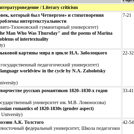
итературоведение / Literary criticism
овек, который был Четвергом» и стихотворения
7-21
 проблемы интертекстуальности
вято-Тихоновский гуманитарный университет)
 "The Man Who Was Thursday" and the poems of Marina
roblems of intertextuality
ty)
зыковой картины мира в цикле Н.А. Заболоцкого
22-32
государственный педагогический университет)
e language worldview in the cycle by N.A. Zabolotsky
niversity)
ворчестве русских романтиков 1820–1830-х годов
33-41
сударственный университет им. М.В. Ломоносова)
ssian romantics of 1820-1830s (gender aspect)
University)
оэзии А.К. Толстого
42-54
евосточный федеральный университет, Школа педагогики