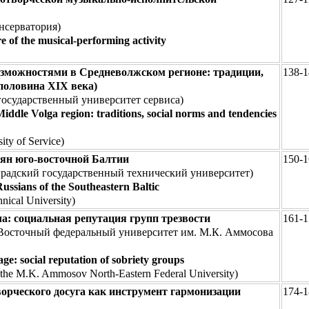
нсерватория)
ore of the musical-performing activity
зможностями в Средневолжском регионе: традиции,
138-1
половина XIX века)
осударственный университет сервиса)
Middle Volga region: traditions, social norms and tendencies
ty of Service)
ян юго-восточной Балтии
150-1
радский государственный технический университет)
ussians of the Southeastern Baltic
nical University)
а: социальная репутация групп трезвости
161-1
-Восточный федеральный университет им. М.К. Аммосова
ge: social reputation of sobriety groups
 the M.K. Ammosov North-Eastern Federal University)
ворческого досуга как инструмент гармонизации
174-1