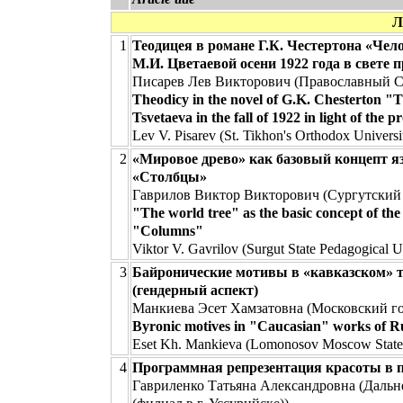
Л
1
Теодицея в романе Г.К. Честертона «Чел
М.И. Цветаевой осени 1922 года в свете
Писарев Лев Викторович (Православный С
Theodicy in the novel of G.K. Chesterton
Tsvetaeva in the fall of 1922 in light of the p
Lev V. Pisarev (St. Tikhon's Orthodox Universi
2
«Мировое древо» как базовый концепт я
«Столбцы»
Гаврилов Виктор Викторович (Сургутский 
"The world tree" as the basic concept of th
"Columns"
Viktor V. Gavrilov (Surgut State Pedagogical U
3
Байронические мотивы в «кавказском» т
(гендерный аспект)
Манкиева Эсет Хамзатовна (Московский го
Byronic motives in "Caucasian" works of Ru
Eset Kh. Mankieva (Lomonosov Moscow State 
4
Программная репрезентация красоты в п
Гавриленко Татьяна Александровнa (Дальн