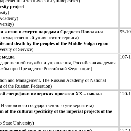
дарственный технический университет)
sity project
sity)
 Academy)
versity)
ии жизни и смерти народами Среднего Поволжья
95-10
осударственный университет сервиса)
 life and death by the peoples of the Middle Volga region
ersity of Service)
х медиа
107-1
дарственной службы и управления, Российская академия
лужбы при Президенте Российской Федерации)
tration and Management, The Russian Academy of National
t of the Russian Federation)
ной специфики имперских проектов ХХ – начала
120-1
Ивановского государственного университета)
 of the cultural specificity of the imperial projects of the
 State University)
сотворческой музыкально-исполнительской
127-1