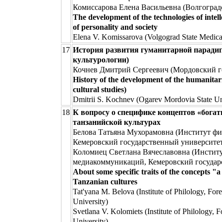
Комисcарова Елена Васильевна (Волгоград
The development of the technologies of intell
of personality and society
Elena V. Komissarova (Volgograd State Medical
17
История развития гуманитарной парадиг
культурологии)
Кочнев Дмитрий Сергеевич (Мордовский го
History of the development of the humanitar
cultural studies)
Dmitrii S. Kochnev (Ogarev Mordovia State Un
18
К вопросу о специфике концептов «богат
танзанийской культурах
Белова Татьяна Мухорамовна (Институт ф
Кемеровский государственный университе
Коломиец Светлана Вячеславовна (Институ
медиакоммуникаций, Кемеровский государ
About some specific traits of the concepts 
Tanzanian cultures
Tat'yana M. Belova (Institute of Philology, 
University)
Svetlana V. Kolomiets (Institute of Philolog
University)