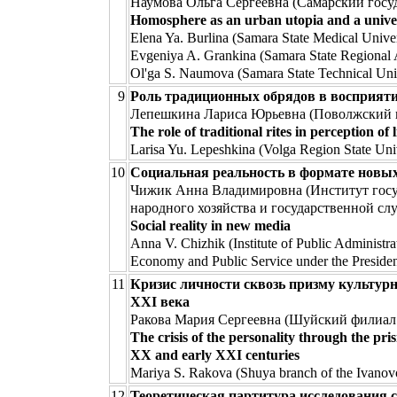
Наумова Ольга Сергеевна (Самарский госу
Homosphere as an urban utopia and a univer
Elena Ya. Burlina (Samara State Medical Univer
Evgeniya A. Grankina (Samara State Regional
Ol'ga S. Naumova (Samara State Technical Uni
9
Роль традиционных обрядов в восприят
Лепешкина Лариса Юрьевна (Поволжский г
The role of traditional rites in perception of
Larisa Yu. Lepeshkina (Volga Region State Univ
10
Социальная реальность в формате новы
Чижик Анна Владимировна (Институт госу
народного хозяйства и государственной с
Social reality in new media
Anna V. Chizhik (Institute of Public Adminis
Economy and Public Service under the Presiden
11
Кризис личности сквозь призму культур
ХХI века
Ракова Мария Сергеевна (Шуйский филиал 
The crisis of the personality through the prism
XX and early XXI centuries
Mariya S. Rakova (Shuya branch of the Ivanovo
12
Теоретическая партитура исследования 