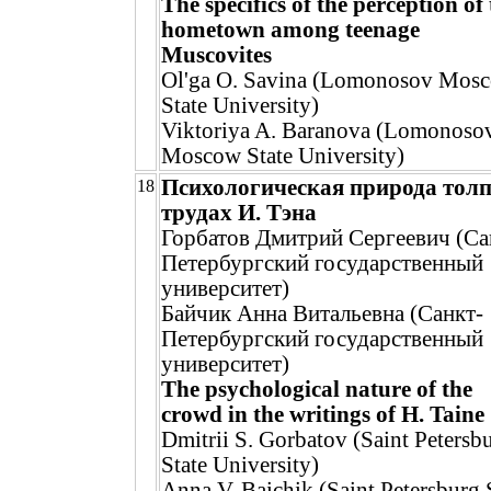
The specifics of the perception of
hometown among teenage
Muscovites
Ol'ga O. Savina (Lomonosov Mos
State University)
Viktoriya A. Baranova (Lomonoso
Moscow State University)
Психологическая природа тол
18
трудах И. Тэна
Горбатов Дмитрий Сергеевич (Са
Петербургский государственный
университет)
Байчик Анна Витальевна (Санкт-
Петербургский государственный
университет)
The psychological nature of the
crowd in the writings of H. Taine
Dmitrii S. Gorbatov (Saint Petersb
State University)
Anna V. Baichik (Saint Petersburg 