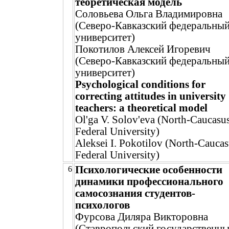
теоретическая модель
Соловьева Ольга Владимировна
(Северо-Кавказский федеральны
университет)
Покотилов Алексей Игоревич
(Северо-Кавказский федеральны
университет)
Psychological conditions for
correcting attitudes in university
teachers: a theoretical model
Ol'ga V. Solov'eva (North-Caucasu
Federal University)
Aleksei I. Pokotilov (North-Cauca
Federal University)
Психологические особенности
6
динамики профессионального
самосознания студентов-
психологов
Фурсова Диляра Викторовна
(Ставропольский государственн