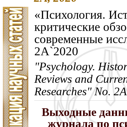
«Психология. Ис
критические обз
современные исс
2A`2020
"Psychology. Histori
Reviews and Curren
Researches" No. 2A
Выходные данн
журнала по пс