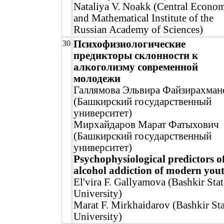
Nataliya V. Noakk (Central Econo
and Mathematical Institute of the
Russian Academy of Sciences)
Психофизиологические
30
предикторы склонности к
алкоголизму современной
молодежи
Галлямова Эльвира Файзирахман
(Башкирский государственный
университет)
Мирхайдаров Марат Фатыхович
(Башкирский государственный
университет)
Psychophysiological predictors o
alcohol addiction of modern you
El'vira F. Gallyamova (Bashkir Stat
University)
Marat F. Mirkhaidarov (Bashkir Sta
University)