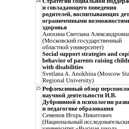
Стратегии социальной поддер
24
и совладающего поведения
родителей, воспитывающих дет
ограниченными возможностям
здоровья
Анохина Светлана Александровн
(Московский государственный
областной университет)
Social support strategies and cop
behavior of parents raising child
with disabilities
Svetlana A. Anokhina (Moscow Sta
Regional University)
Рефлексивный обзор персонол
25
научной деятельности И.В.
Дубровиной в психологии разв
и педагогике образования
Семенов Игорь Никитович
(Национальный исследовательск
университет «Высшая школа