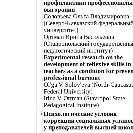
профилактики профессиональ
выгорания
Соловьева Ольга Владимировна
(Северо-Кавказский федеральны
университет)
Ортман Ирина Васильевна
(Ставропольский государственн
педагогический институт)
Experimental research on the
development of reflexive skills in
teachers as a condition for preve
professional burnout
Ol'ga V. Solov'eva (North-Caucasu
Federal University)
Irina V. Ortman (Stavropol State
Pedagogical Institute)
Психологические условия
5
коррекции социальных устано
у преподавателей высшей шко