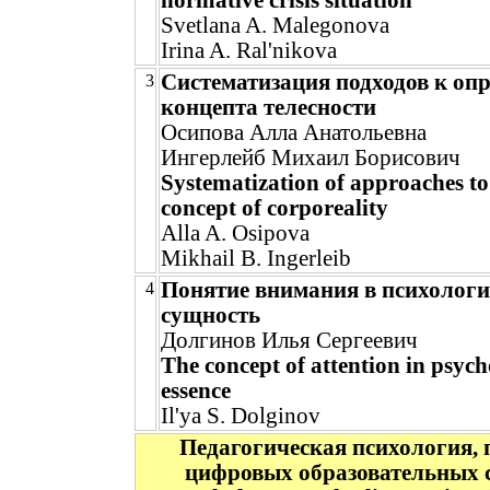
normative crisis situation
Svetlana A. Malegonova
Irina A. Ral'nikova
Систематизация подходов к оп
3
концепта телесности
Осипова Алла Анатольевна
Ингерлейб Михаил Борисович
Systematization of approaches to
concept of corporeality
Alla A. Osipova
Mikhail B. Ingerleib
Понятие внимания в психологи
4
сущность
Долгинов Илья Сергеевич
The concept of attention in psych
essence
Il'ya S. Dolginov
Педагогическая психология, 
цифровых образовательных ср