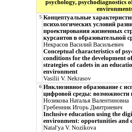
psychology, psychodiagnostics of
environment
Концептуальные характеристи
5
психологических условий разв
проектирования жизненных ст
курсантов в образовательной с
Некрасов Василий Васильевич
Conceptual characteristics of psy
conditions for the development of
strategies of cadets in an educati
environment
Vasilii V. Nekrasov
Инклюзивное образование с ис
6
цифровой среды: возможности
Нозикова Наталья Валентиновна
Гребенник Игорь Дмитриевич
Inclusive education using the digi
environment: opportunities and 
Natal'ya V. Nozikova