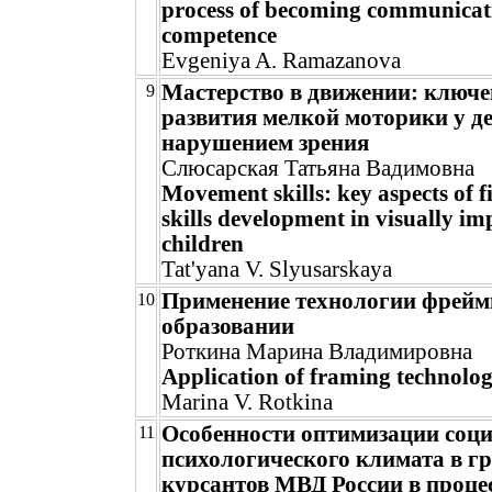
process of becoming communicat
competence
Evgeniya A. Ramazanova
Мастерство в движении: ключе
9
развития мелкой моторики у де
нарушением зрения
Слюсарская Татьяна Вадимовна
Movement skills: key aspects of 
skills development in visually im
children
Tat'yana V. Slyusarskaya
Применение технологии фрейм
10
образовании
Роткина Марина Владимировна
Application of framing technolog
Marina V. Rotkina
Особенности оптимизации соц
11
психологического климата в г
курсантов МВД России в проце