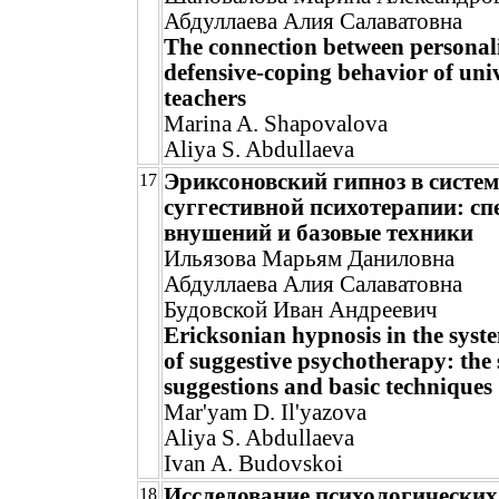
Абдуллаева Алия Салаватовна
The connection between personali
defensive-coping behavior of uni
teachers
Marina A. Shapovalova
Aliya S. Abdullaeva
Эриксоновский гипноз в систем
17
суггестивной психотерапии: с
внушений и базовые техники
Ильязова Марьям Даниловна
Абдуллаева Алия Салаватовна
Будовской Иван Андреевич
Ericksonian hypnosis in the syst
of suggestive psychotherapy: the s
suggestions and basic techniques
Mar'yam D. Il'yazova
Aliya S. Abdullaeva
Ivan A. Budovskoi
Исследование психологических
18