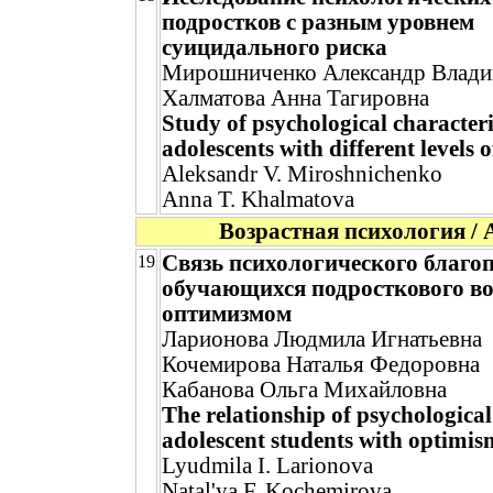
подростков с разным уровнем
суицидального риска
Мирошниченко Александр Влад
Халматова Анна Тагировна
Study of psychological characteri
adolescents with different levels o
Aleksandr V. Miroshnichenko
Anna T. Khalmatova
Возрастная психология / 
Связь психологического благо
19
обучающихся подросткового во
оптимизмом
Ларионова Людмила Игнатьевна
Кочемирова Наталья Федоровна
Кабанова Ольга Михайловна
The relationship of psychological
adolescent students with optimis
Lyudmila I. Larionova
Natal'ya F. Kochemirova