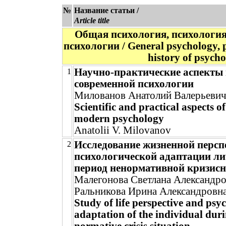
№
Название статьи /
Article title
Общая психология, психология
психологии / General psychology, p
history of psych
Научно-практические аспекты
1
современной психологии
Милованов Анатолий Валерьеви
Scientific and practical aspects 
modern psychology
Anatolii V. Milovanov
Исследование жизненной персп
2
психологической адаптации ли
период ненормативной кризисн
Малегонова Светлана Александр
Ральникова Ирина Александровн
Study of life perspective and psy
adaptation of the individual dur