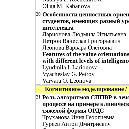
Ol'ga M. Kabanova
Особенности ценностных орие
20
студентов, имеющих разный ур
интеллекта
Ларионова Людмила Игнатьевна
Петров Вячеслав Григорьевич
Леонова Варвара Олеговна
Features of the value orientations
with different levels of intelligenc
Lyudmila I. Larionova
Vyacheslav G. Petrov
Varvara O. Leonova
Когнитивное моделирование / 
Роль алгоритмов СППВР в леч
21
процессе на примере клиничес
тяжелой формы ОРДС
Труханова Инна Георгиевна
Гуреев Антон Дмитриевич