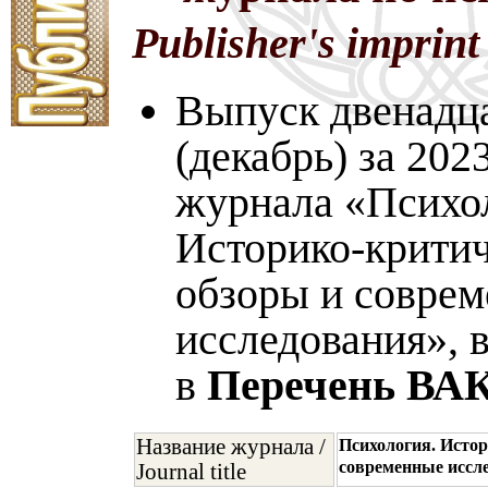
Publisher's imprint
Выпуск двенадц
(декабрь) за 202
журнала «Психо
Историко-крити
обзоры и совре
исследования», 
в
Перечень ВА
Название журнала /
Психология. Истор
современные иссл
Journal title