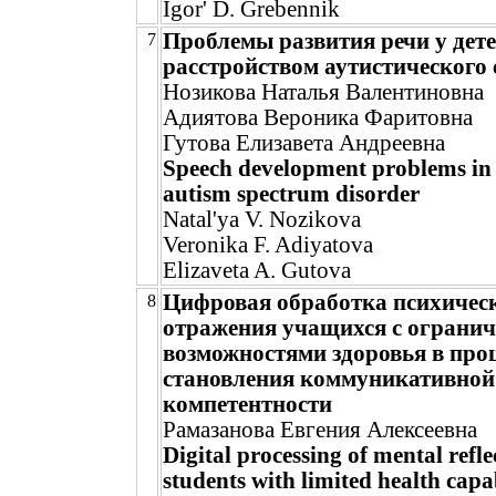
Igor' D. Grebennik
Проблемы развития речи у дете
7
расстройством аутистического 
Нозикова Наталья Валентиновна
Адиятова Вероника Фаритовна
Гутова Елизавета Андреевна
Speech development problems in 
autism spectrum disorder
Natal'ya V. Nozikova
Veronika F. Adiyatova
Elizaveta A. Gutova
Цифровая обработка психичес
8
отражения учащихся с ограни
возможностями здоровья в проц
становления коммуникативной
компетентности
Рамазанова Евгения Алексеевна
Digital processing of mental refle
students with limited health capab