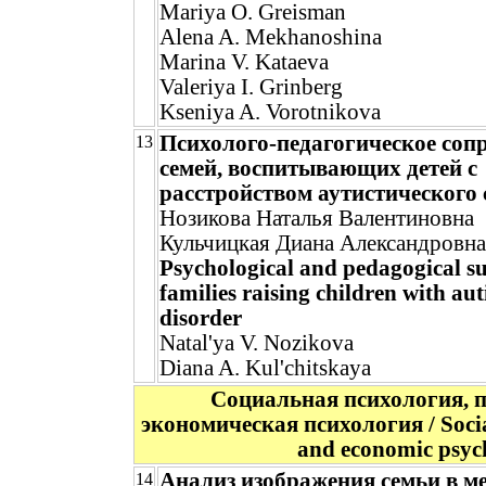
Mariya O. Greisman
Alena A. Mekhanoshina
Marina V. Kataeva
Valeriya I. Grinberg
Kseniya A. Vorotnikova
Психолого-педагогическое соп
13
семей, воспитывающих детей с
расстройством аутистического 
Нозикова Наталья Валентиновна
Кульчицкая Диана Александровна
Psychological and pedagogical s
families raising children with a
disorder
Natal'ya V. Nozikova
Diana A. Kul'chitskaya
Социальная психология, 
экономическая психология / Social
and economic psyc
Анализ изображения семьи в м
14