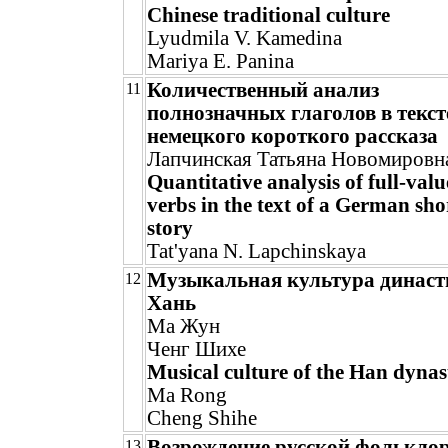
Chinese traditional culture
Lyudmila V. Kamedina
Mariya E. Panina
Количественный анализ
11
полнозначных глаголов в текст
немецкого короткого рассказа
Лапчинская Татьяна Новомировн
Quantitative analysis of full-val
verbs in the text of a German sho
story
Tat'yana N. Lapchinskaya
Музыкальная культура династ
12
Хань
Ма Жун
Ченг Шихе
Musical culture of the Han dynas
Ma Rong
Cheng Shihe
Возрождение русской фолькло
13