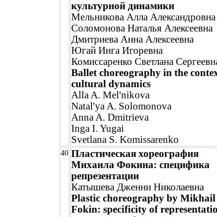
культурной динамики
Мельникова Алла Александровна
Соломонова Наталья Алексеевна
Дмитриева Анна Алексеевна
Югай Инга Игоревна
Комиссаренко Светлана Сергеевн
Ballet choreography in the contex
cultural dynamics
Alla A. Mel'nikova
Natal'ya A. Solomonova
Anna A. Dmitrieva
Inga I. Yugai
Svetlana S. Komissarenko
Пластическая хореография
40
Михаила Фокина: специфика
репрезентации
Катышева Дженни Николаевна
Plastic choreography by Mikhail
Fokin: specificity of representati