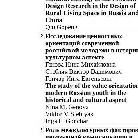
Design Research in the Design of
Rural Living Space in Russia an
China
Qiu Gopeng
Исследование ценностных
8
ориентаций современной
российской молодежи в истори
культурном аспекте
Генова Нина Михайловна
Стебляк Виктор Вадимович
Гончар Инга Евгеньевна
The study of the value orientatio
modern Russian youth in the
historical and cultural aspect
Nina M. Genova
Viktor V. Steblyak
Inga E. Gonchar
Роль межкультурных факторов
9
иноязычной коммуникации в