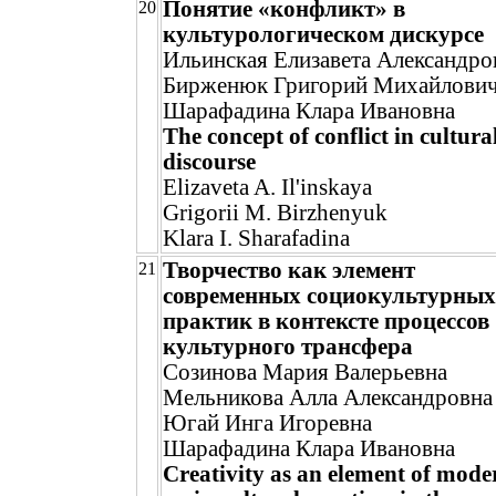
Понятие «конфликт» в
20
культурологическом дискурсе
Ильинская Елизавета Александро
Бирженюк Григорий Михайлови
Шарафадина Клара Ивановна
The concept of conflict in cultura
discourse
Elizaveta A. Il'inskaya
Grigorii M. Birzhenyuk
Klara I. Sharafadina
Творчество как элемент
21
современных социокультурных
практик в контексте процессов
культурного трансфера
Созинова Мария Валерьевна
Мельникова Алла Александровна
Югай Инга Игоревна
Шарафадина Клара Ивановна
Creativity as an element of mode