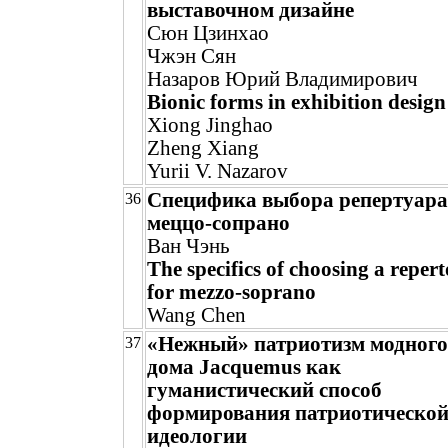
выставочном дизайне
Сюн Цзинхао
Чжэн Сян
Назаров Юрий Владимирович
Bionic forms in exhibition design
Xiong Jinghao
Zheng Xiang
Yurii V. Nazarov
Специфика выбора репертуара
36
меццо-сопрано
Ван Чэнь
The specifics of choosing a repert
for mezzo-soprano
Wang Chen
«Нежный» патриотизм модного
37
дома Jacquemus как
гуманистический способ
формирования патриотическо
идеологии