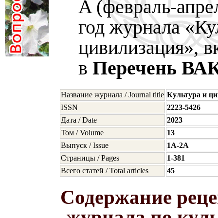
A (февраль-апрел
год журнала «Ку
цивилизация», в
в
Перечень ВА
Название журнала / Journal title
Культура и ц
ISSN
2223-5426
Дата / Date
2023
Том / Volume
13
Выпуск / Issue
1A-2A
Страницы / Pages
1-381
Всего статей / Total articles
45
Содержание реце
журнала по кул