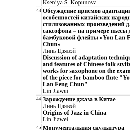
Kseniya S. Kopunova
Обсуждение приемов адаптаци
43
особенностей китайских народ
стилизованных произведений д
саксофона – на примере пьесы 
бамбуковой флейты «You Lan 
Chun»
Линь Цзявэй
Discussion of adaptation techniq
and features of Chinese folk styli
works for saxophone on the exa
of the piece for bamboo flute "Y
Lan Feng Chun"
Lin Jiawei
Зарождение джаза в Китае
44
Линь Цзявэй
Origins of Jazz in China
Lin Jiawei
Монументальная скульптура
45