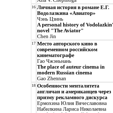
Alla V. Chepinoga
Личная история в романе Е.Г.
16
Водолазкина «Авиатор»
Чэнь Цзинь
A personal history of Vodolazkin
novel "The Aviator"
Chen Jin
Место авторского кино в
17
современном российском
кинематографе
Гао Чжэньнань
The place of auteur cinema in
modern Russian cinema
Gao Zhennan
Особенности менталитета
18
англичан и американцев через
призму рекламного дискурса
Ермохина Юлия Вячеславовна
Набилкина Лариса Николаевна