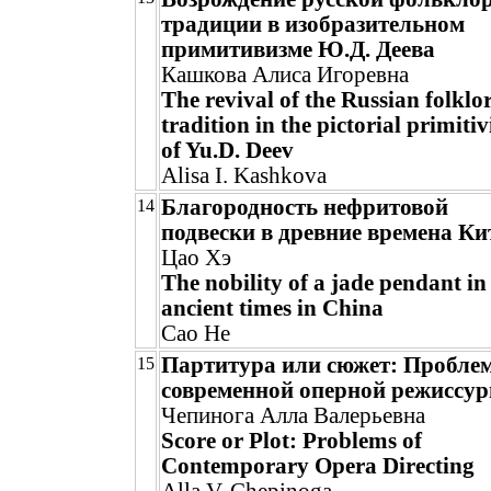
традиции в изобразительном
примитивизме Ю.Д. Деева
Кашкова Алиса Игоревна
The revival of the Russian folklo
tradition in the pictorial primiti
of Yu.D. Deev
Alisa I. Kashkova
Благородность нефритовой
14
подвески в древние времена Ки
Цао Хэ
The nobility of a jade pendant in
ancient times in China
Cao He
Партитура или сюжет: Пробле
15
современной оперной режиссу
Чепинога Алла Валерьевна
Score or Plot: Problems of
Contemporary Opera Directing