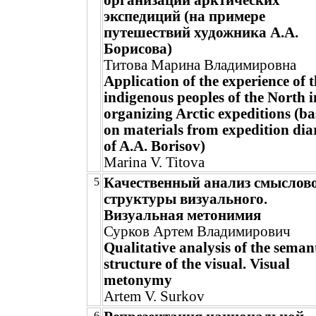
организации арктических
экспедиций (на примере
путешествий художника А.А.
Борисова)
Титова Марина Владимировна
Application of the experience of 
indigenous peoples of the North i
organizing Arctic expeditions (b
on materials from expedition dia
of A.A. Borisov)
Marina V. Titova
Качественный анализ смыслов
5
структуры визуального.
Визуальная метонимия
Сурков Артем Владимирович
Qualitative analysis of the seman
structure of the visual. Visual
metonymy
Artem V. Surkov
6