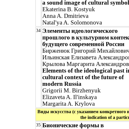
a sound image of cultural symbol
Ekaterina B. Kostyuk
Anna A. Dmitrieva
Natal'ya A. Solomonova
Элементы идеологического
34
прошлого в культурном контек
будущего современной России
Бирженюк Григорий Михайлови
Ильинская Елизавета Александро
Крылова Маргарита Александров
Elements of the ideological past i
cultural context of the future of
modern Russia
Grigorii M. Birzhenyuk
Elizaveta A. Il'inskaya
Margarita A. Krylova
Виды искусства (с указанием конкретного иск
the indication of a partic
Бионические формы в
35