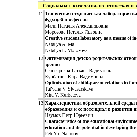
Социальная психология, политическая и эко
11
Творческая студенческая лаборатория к
будущей профессии
Мали Наталья Александровна
Морозова Наталья Львовна
Creative student laboratory as a means of in
Natal'ya A. Mali
Natal'ya L. Morozova
12
Оптимизация детско-родительских отно
зрения
Слюсарская Татьяна Вадимовна
Курбатова Кира Вадимовна
Optimization of child-parent relations in fam
Tat'yana V. Slyusarskaya
Kira V. Kurbatova
13
Характеристика образовательной среды 
образования и ее потенциал в развитии 
Наумов Петр Юрьевич
Characteristics of the educational environme
education and its potential in developing the i
Petr Yu. Naumov