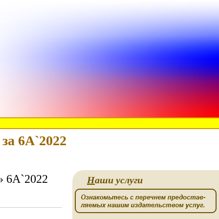
за 6A`2022
» 6A`2022
Н
аши услуги