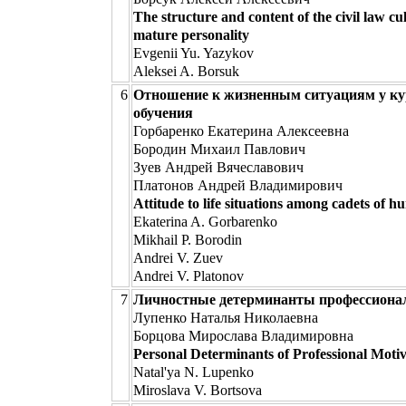
The structure and content of the civil law cult
mature personality
Evgenii Yu. Yazykov
Aleksei A. Borsuk
6
Отношение к жизненным ситуациям у ку
обучения
Горбаренко Екатерина Алексеевна
Бородин Михаил Павлович
Зуев Андрей Вячеславович
Платонов Андрей Владимирович
Attitude to life situations among cadets of h
Ekaterina A. Gorbarenko
Mikhail P. Borodin
Andrei V. Zuev
Andrei V. Platonov
7
Личностные детерминанты профессиона
Лупенко Наталья Николаевна
Борцова Мирослава Владимировна
Personal Determinants of Professional Moti
Natal'ya N. Lupenko
Miroslava V. Bortsova