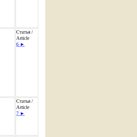
Статья /
Article
6 ►
Статья /
Article
7 ►