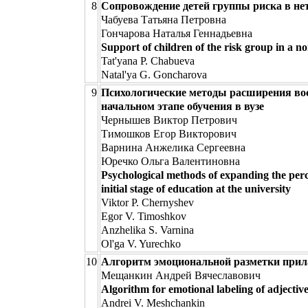
8
Сопровождение детей группы риска в не
Чабуева Татьяна Петровна
Гончарова Наталья Геннадьевна
Support of children of the risk group in a n
Tat'yana P. Chabueva
Natal'ya G. Goncharova
9
Психологические методы расширения вос
начальном этапе обучения в вузе
Чернышев Виктор Петрович
Тимошков Егор Викторович
Варнина Анжелика Сергеевна
Юречко Ольга Валентиновна
Psychological methods of expanding the perce
initial stage of education at the university
Viktor P. Chernyshev
Egor V. Timoshkov
Anzhelika S. Varnina
Ol'ga V. Yurechko
10
Алгоритм эмоциональной разметки прил
Мещанкин Андрей Вячеславович
Algorithm for emotional labeling of adjectiv
Andrei V. Meshchankin