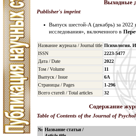
Выходные д
Publisher's imprint
Выпуск шестой-A (декабрь) за 2022
исследования», включенного в
Пере
Название журнала / Journal title
Психология. И
ISSN
2223-5477
Дата / Date
2022
Том / Volume
11
Выпуск / Issue
6A
Страницы / Pages
1-296
Всего статей / Total articles
32
Содержание журн
Table of Contents of the Journal of Psycho
№
Название статьи /
Article title