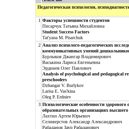
Педагогическая психология, психодиагностик
1
Факторы успешности студентов
Писарчук Татьяна Михайловна
Student Success Factors
Tat'yana M. Pisarchuk
2
Анализ психолого-педагогических иссле
коммуникативных умений дошкольнико
Бурлыков Джангар Владимирович
Васькина Лариса Евгеньевна
Эрдниев Олег Павлович
Analysis of psychological and pedagogical re
preschoolers
Dzhangar V. Burlykov
Larisa E. Vas'kina
Oleg P. Erdniev
3
Психологические особенности здорового
образовательных организациях высшего
Лахтин Артем Юрьевич
Селиверстов Александр Александрович
Рабаданов Заур Рабаданович