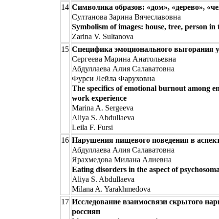
14
Символика образов: «дом», «дерево», «ч
Султанова Зарина Вячеславовна
Symbolism of images: house, tree, person in
Zarina V. Sultanova
15
Специфика эмоционального выгорания 
Сергеева Марина Анатольевна
Абдуллаева Алия Салаватовна
Фурси Лейла Фаруховна
The specifics of emotional burnout among emp
work experience
Marina A. Sergeeva
Aliya S. Abdullaeva
Leila F. Fursi
16
Нарушения пищевого поведения в аспект
Абдуллаева Алия Салаватовна
Ярахмедова Милана Алиевна
Eating disorders in the aspect of psychosoma
Aliya S. Abdullaeva
Milana A. Yarakhmedova
17
Исследование взаимосвязи скрытого нар
россиян