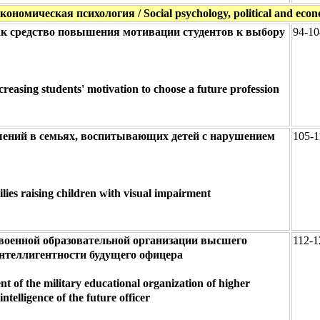
номическая психология / Social psychology, political and econ
ак средство повышения мотивации студентов к выбору
94-10
creasing students' motivation to choose a future profession
шений в семьях, воспитывающих детей с нарушением
105-1
ilies raising children with visual impairment
военной образовательной организации высшего
112-1
интеллигентности будущего офицера
nt of the military educational organization of higher
ntelligence of the future officer