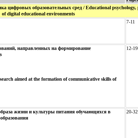
а цифровых образовательных сред / Educational psychology, p
of digital educational environments
7-11
дований, направленных на формирование
12-19
в
search aimed at the formation of communicative skills of
 образа жизни и культуры питания обучающихся в
20-32
 образования