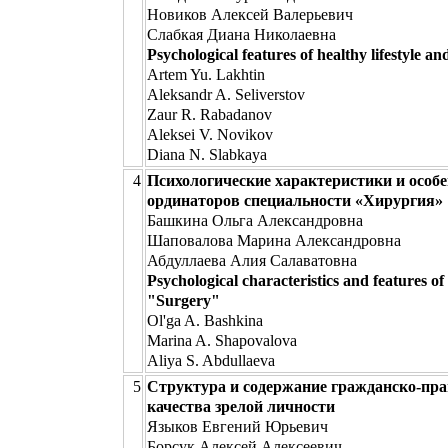
Новиков Алексей Валерьевич
Слабкая Диана Николаевна
Psychological features of healthy lifestyle an
Artem Yu. Lakhtin
Aleksandr A. Seliverstov
Zaur R. Rabadanov
Aleksei V. Novikov
Diana N. Slabkaya
4
Психологические характеристики и особ
ординаторов специальности «Хирургия»
Башкина Ольга Александровна
Шаповалова Марина Александровна
Абдуллаева Алия Салаватовна
Psychological characteristics and features of 
"Surgery"
Ol'ga A. Bashkina
Marina A. Shapovalova
Aliya S. Abdullaeva
5
Структура и содержание гражданско-пр
качества зрелой личности
Языков Евгений Юрьевич
Борсук Алексей Алексеевич