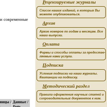
Р
ецензируемые журналы
 и современные
А
рхив
О
плата
П
одписка
М
етодический раздел
ницы /
Данные /
s
Data