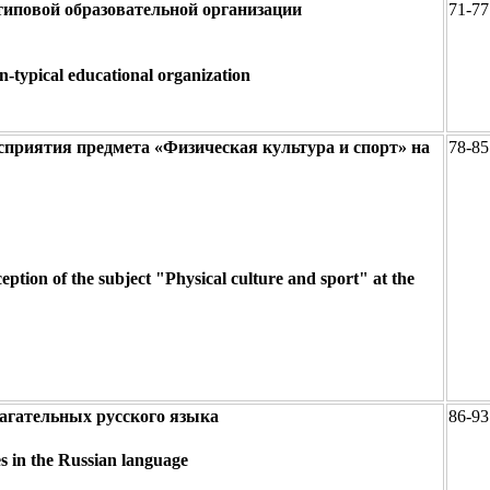
типовой образовательной организации
71-77
on-typical educational organization
приятия предмета «Физическая культура и спорт» на
78-85
ption of the subject "Physical culture and sport" at the
агательных русского языка
86-93
es in the Russian language